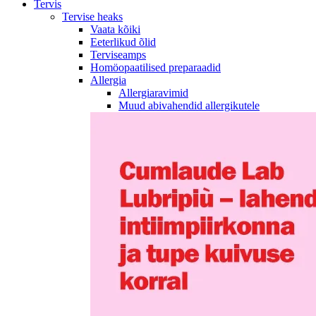
Tervis
Tervise heaks
Vaata kõiki
Eeterlikud õlid
Terviseamps
Homöopaatilised preparaadid
Allergia
Allergiaravimid
Muud abivahendid allergikutele