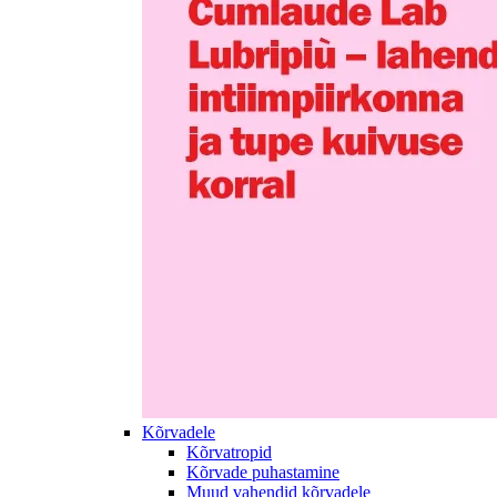
Kõrvadele
Kõrvatropid
Kõrvade puhastamine
Muud vahendid kõrvadele