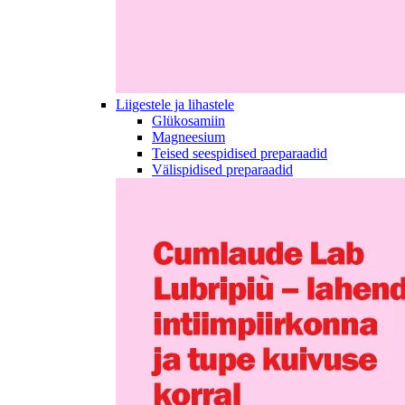
Liigestele ja lihastele
Glükosamiin
Magneesium
Teised seespidised preparaadid
Välispidised preparaadid