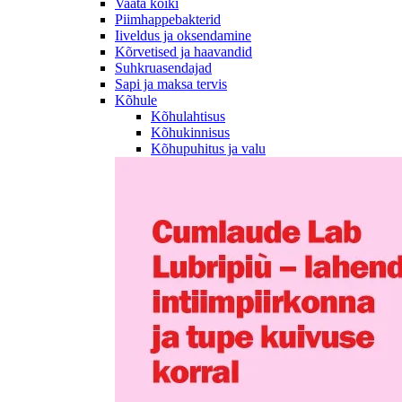
Vaata kõiki
Piimhappebakterid
Iiveldus ja oksendamine
Kõrvetised ja haavandid
Suhkruasendajad
Sapi ja maksa tervis
Kõhule
Kõhulahtisus
Kõhukinnisus
Kõhupuhitus ja valu