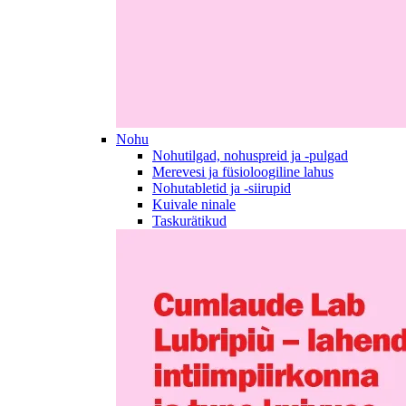
Nohu
Nohutilgad, nohuspreid ja -pulgad
Merevesi ja füsioloogiline lahus
Nohutabletid ja -siirupid
Kuivale ninale
Taskurätikud