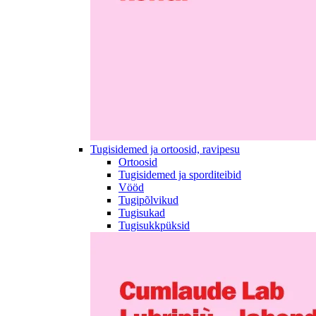
Tugisidemed ja ortoosid, ravipesu
Ortoosid
Tugisidemed ja sporditeibid
Vööd
Tugipõlvikud
Tugisukad
Tugisukkpüksid