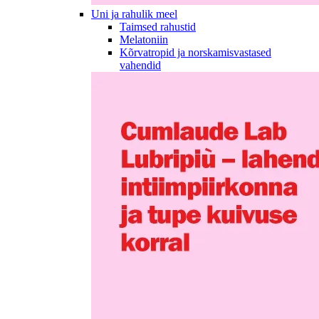
Uni ja rahulik meel
Taimsed rahustid
Melatoniin
Kõrvatropid ja norskamisvastased
vahendid