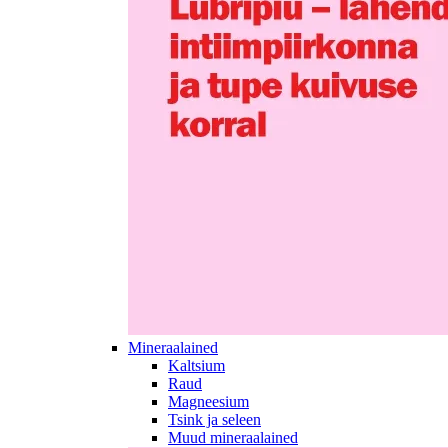
Mineraalained
Kaltsium
Raud
Magneesium
Tsink ja seleen
Muud mineraalained