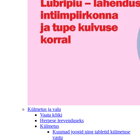
Külmetus ja valu
Vaata kõiki
Herpese leevenduseks
Külmetus
Kuumad joogid ning tabletid külmetuse
vastu