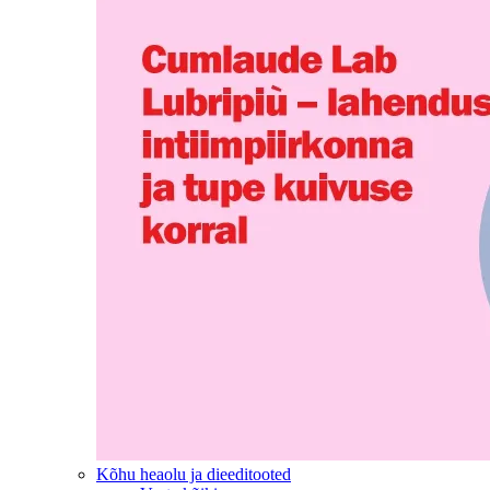
Kõhu heaolu ja dieeditooted