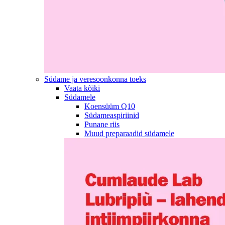
Südame ja veresoonkonna toeks
Vaata kõiki
Südamele
Koensüüm Q10
Südameaspiriinid
Punane riis
Muud preparaadid südamele