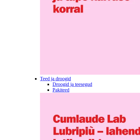
Teed ja droogid
Droogid ja teesegud
Pakiteed