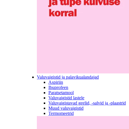
Valuvaigistid ja palavikualandajad
Aspiriin
Ibuprofeen
Paratsetamool
Valuvaigistid lastele
Valuvaigistavad geelid, -salvid ja -plaastrid
Muud valuvaigistid
Termomeetrid