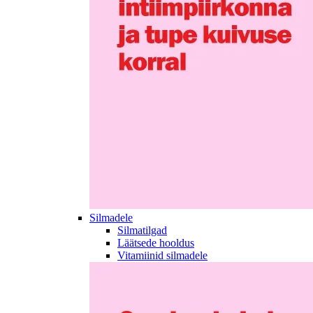
Silmadele
Silmatilgad
Läätsede hooldus
Vitamiinid silmadele