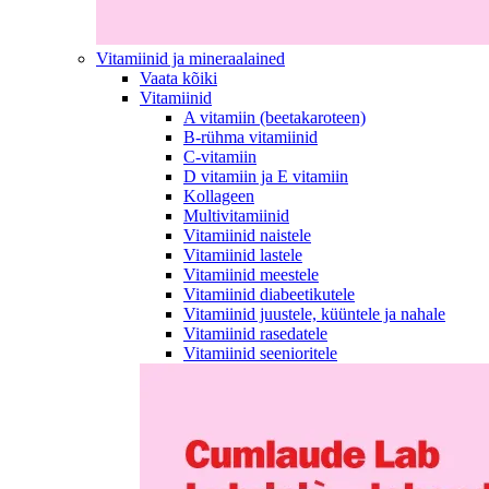
Vitamiinid ja mineraalained
Vaata kõiki
Vitamiinid
A vitamiin (beetakaroteen)
B-rühma vitamiinid
C-vitamiin
D vitamiin ja E vitamiin
Kollageen
Multivitamiinid
Vitamiinid naistele
Vitamiinid lastele
Vitamiinid meestele
Vitamiinid diabeetikutele
Vitamiinid juustele, küüntele ja nahale
Vitamiinid rasedatele
Vitamiinid seenioritele