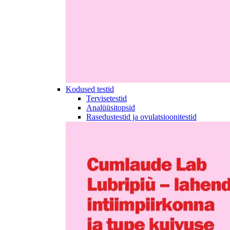
Kodused testid
Tervisetestid
Analüüsitopsid
Rasedustestid ja ovulatsioonitestid