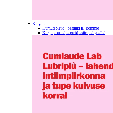
Kurgule
Kurgutabletid, -pastillid ja -kommid
Kurgupihustid, -spreid, -siirupid ja -õlid