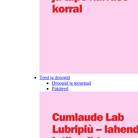
Teed ja droogid
Droogid ja teesegud
Pakiteed