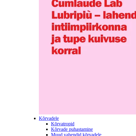
Kõrvadele
Kõrvatropid
Kõrvade puhastamine
Muud vahendid kõrvadele