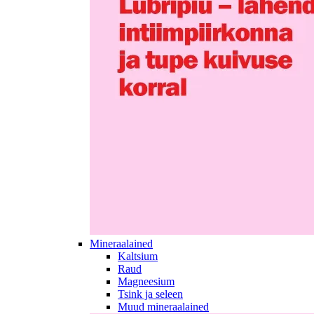
Mineraalained
Kaltsium
Raud
Magneesium
Tsink ja seleen
Muud mineraalained