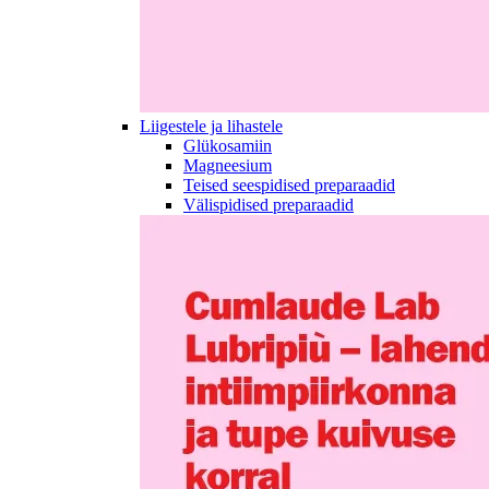
Liigestele ja lihastele
Glükosamiin
Magneesium
Teised seespidised preparaadid
Välispidised preparaadid