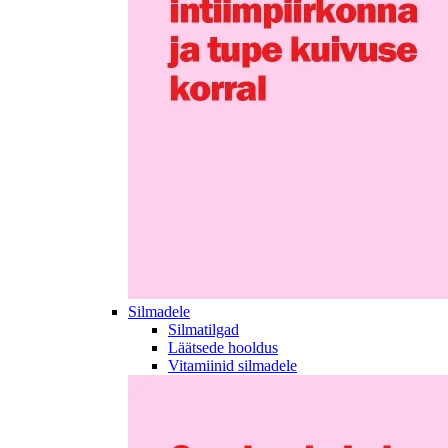
Silmadele
Silmatilgad
Läätsede hooldus
Vitamiinid silmadele