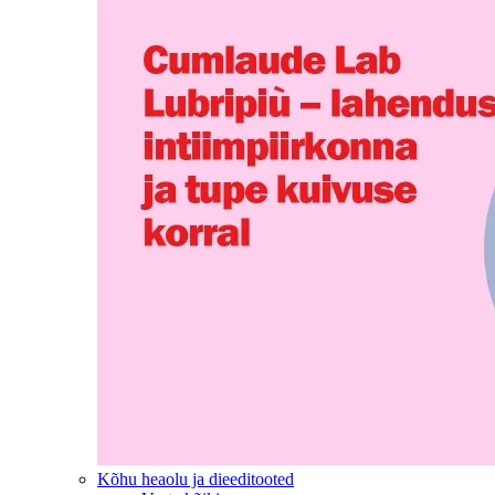
Kõhu heaolu ja dieeditooted