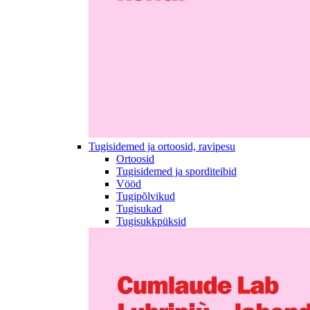
Tugisidemed ja ortoosid, ravipesu
Ortoosid
Tugisidemed ja sporditeibid
Vööd
Tugipõlvikud
Tugisukad
Tugisukkpüksid