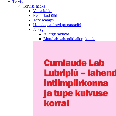
Tervis
Tervise heaks
Vaata kõiki
Eeterlikud õlid
Terviseamps
Homöopaatilised preparaadid
Allergia
Allergiaravimid
Muud abivahendid allergikutele