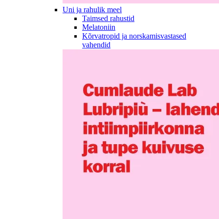
Uni ja rahulik meel
Taimsed rahustid
Melatoniin
Kõrvatropid ja norskamisvastased
vahendid