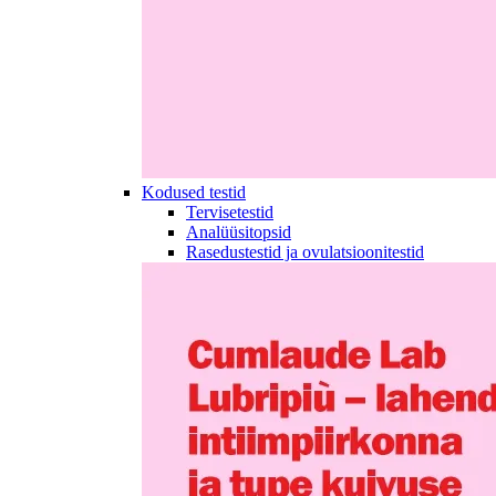
Kodused testid
Tervisetestid
Analüüsitopsid
Rasedustestid ja ovulatsioonitestid