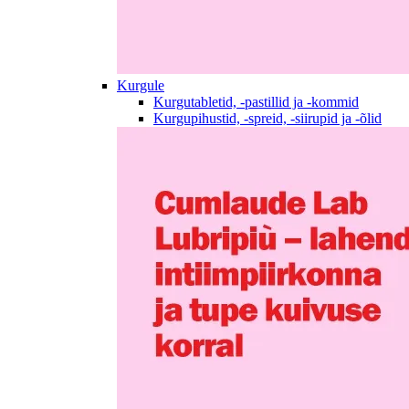
Kurgule
Kurgutabletid, -pastillid ja -kommid
Kurgupihustid, -spreid, -siirupid ja -õlid