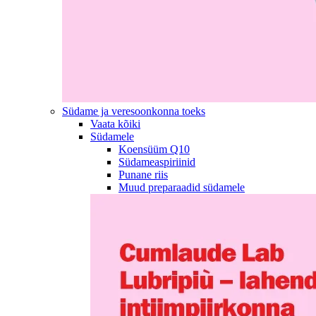
Südame ja veresoonkonna toeks
Vaata kõiki
Südamele
Koensüüm Q10
Südameaspiriinid
Punane riis
Muud preparaadid südamele