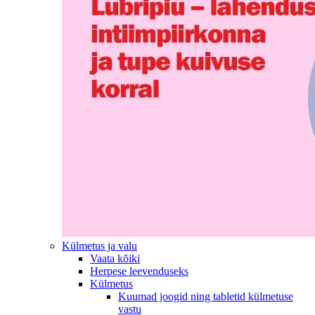
Külmetus ja valu
Vaata kõiki
Herpese leevenduseks
Külmetus
Kuumad joogid ning tabletid külmetuse
vastu