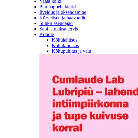
Vaata kõiki
Piimhappebakterid
Iiveldus ja oksendamine
Kõrvetised ja haavandid
Suhkruasendajad
Sapi ja maksa tervis
Kõhule
Kõhulahtisus
Kõhukinnisus
Kõhupuhitus ja valu