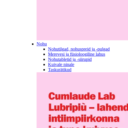
Nohu
Nohutilgad, nohuspreid ja -pulgad
Merevesi ja füsioloogiline lahus
Nohutabletid ja -siirupid
Kuivale ninale
Taskurätikud