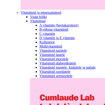
Vitamiinid ja mineraalained
Vaata kõiki
Vitamiinid
A vitamiin (beetakaroteen)
B-rühma vitamiinid
C-vitamiin
D vitamiin ja E vitamiin
Kollageen
Multivitamiinid
Vitamiinid naistele
Vitamiinid lastele
Vitamiinid meestele
Vitamiinid diabeetikutele
Vitamiinid juustele, küüntele ja nahale
Vitamiinid rasedatele
Vitamiinid seenioritele