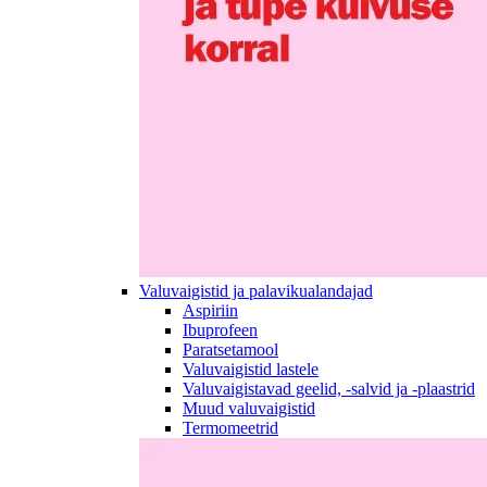
Valuvaigistid ja palavikualandajad
Aspiriin
Ibuprofeen
Paratsetamool
Valuvaigistid lastele
Valuvaigistavad geelid, -salvid ja -plaastrid
Muud valuvaigistid
Termomeetrid