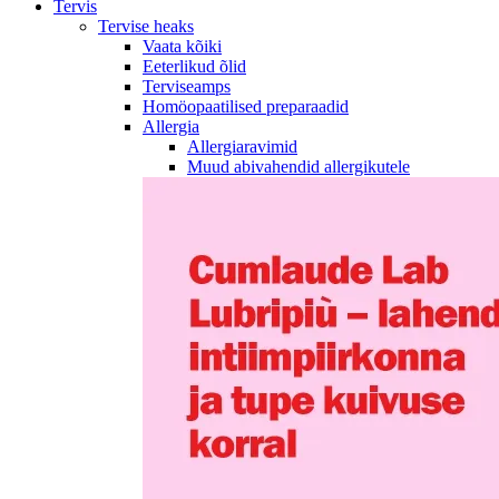
Tervis
Tervise heaks
Vaata kõiki
Eeterlikud õlid
Terviseamps
Homöopaatilised preparaadid
Allergia
Allergiaravimid
Muud abivahendid allergikutele