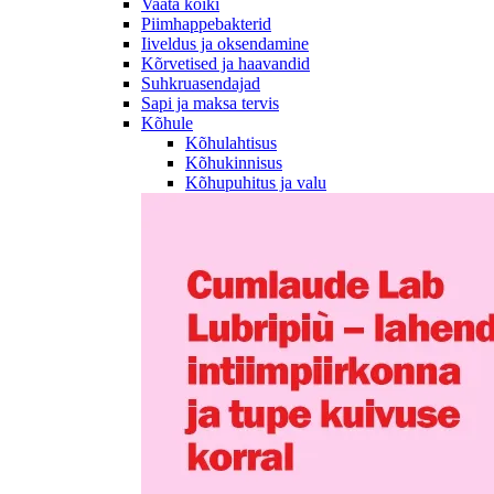
Vaata kõiki
Piimhappebakterid
Iiveldus ja oksendamine
Kõrvetised ja haavandid
Suhkruasendajad
Sapi ja maksa tervis
Kõhule
Kõhulahtisus
Kõhukinnisus
Kõhupuhitus ja valu