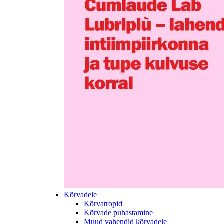
Kõrvadele
Kõrvatropid
Kõrvade puhastamine
Muud vahendid kõrvadele