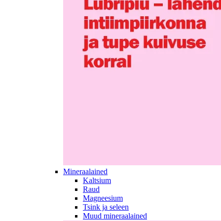
Mineraalained
Kaltsium
Raud
Magneesium
Tsink ja seleen
Muud mineraalained