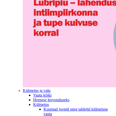
Külmetus ja valu
Vaata kõiki
Herpese leevenduseks
Külmetus
Kuumad joogid ning tabletid külmetuse
vastu