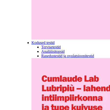
Kodused testid
Tervisetestid
Analüüsitopsid
Rasedustestid ja ovulatsioonitestid