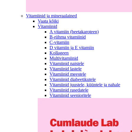
Vitamiinid ja mineraalained
Vaata kõiki
Vitamiinid
A vitamiin (beetakaroteen)
B-rühma vitamiinid
C-vitamiin
D vitamiin ja E vitamiin
Kollageen
Multivitamiinid
Vitamiinid naistele
Vitamiinid lastele
Vitamiinid meestele
Vitamiinid diabeetikutele
Vitamiinid juustele, küüntele ja nahale
Vitamiinid rasedatele
Vitamiinid seenioritele