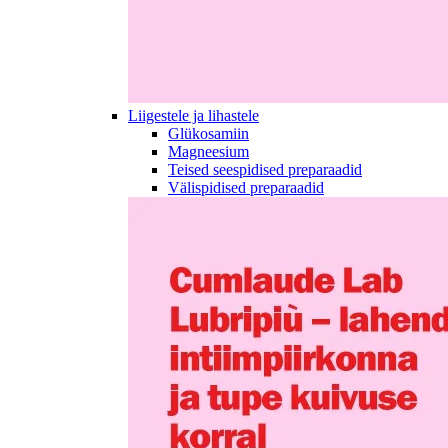
Liigestele ja lihastele
Glükosamiin
Magneesium
Teised seespidised preparaadid
Välispidised preparaadid