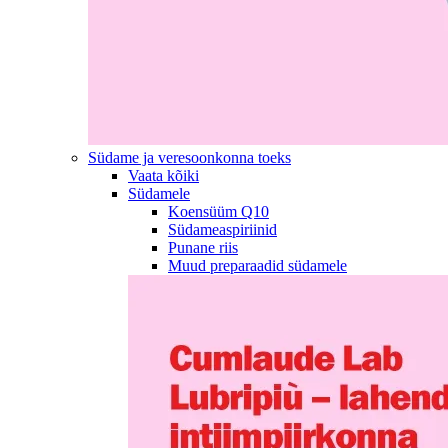
Südame ja veresoonkonna toeks
Vaata kõiki
Südamele
Koensüüm Q10
Südameaspiriinid
Punane riis
Muud preparaadid südamele