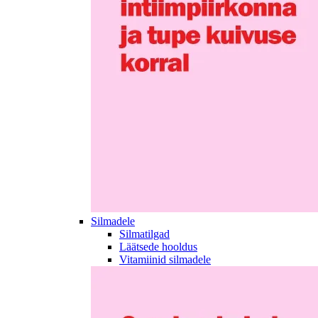
Silmadele
Silmatilgad
Läätsede hooldus
Vitamiinid silmadele