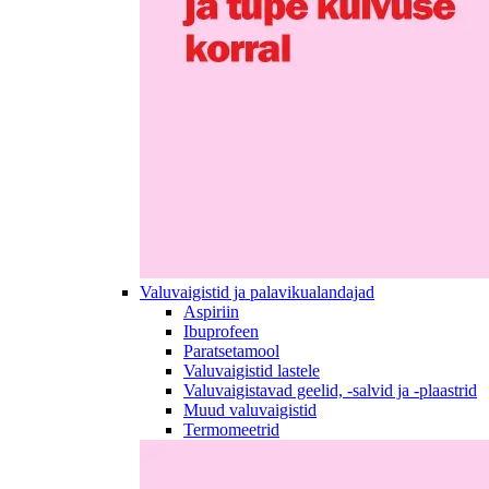
Valuvaigistid ja palavikualandajad
Aspiriin
Ibuprofeen
Paratsetamool
Valuvaigistid lastele
Valuvaigistavad geelid, -salvid ja -plaastrid
Muud valuvaigistid
Termomeetrid