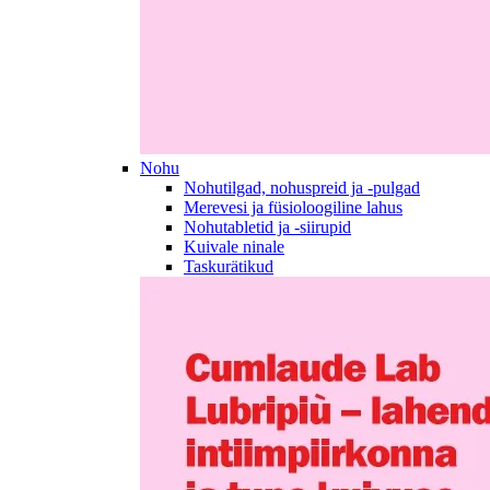
Nohu
Nohutilgad, nohuspreid ja -pulgad
Merevesi ja füsioloogiline lahus
Nohutabletid ja -siirupid
Kuivale ninale
Taskurätikud