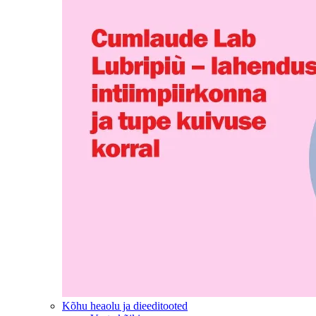
Kõhu heaolu ja dieeditooted