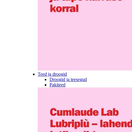
Teed ja droogid
Droogid ja teesegud
Pakiteed