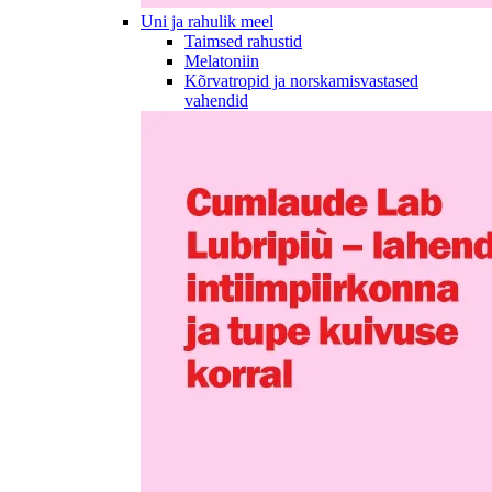
Uni ja rahulik meel
Taimsed rahustid
Melatoniin
Kõrvatropid ja norskamisvastased
vahendid