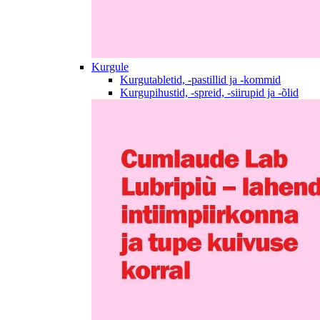
Kurgule
Kurgutabletid, -pastillid ja -kommid
Kurgupihustid, -spreid, -siirupid ja -õlid