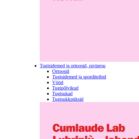
Tugisidemed ja ortoosid, ravipesu
Ortoosid
Tugisidemed ja sporditeibid
Vööd
Tugipõlvikud
Tugisukad
Tugisukkpüksid