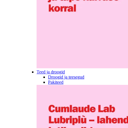
Teed ja droogid
Droogid ja teesegud
Pakiteed