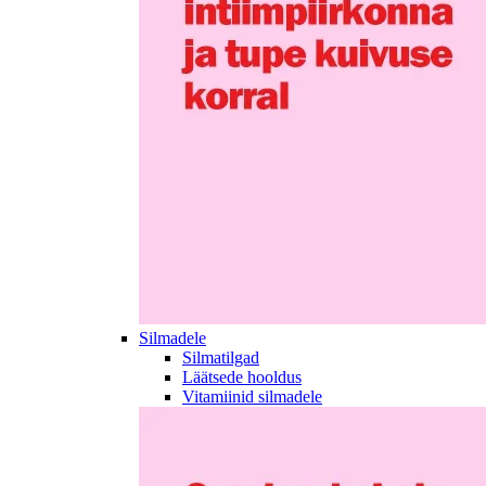
Silmadele
Silmatilgad
Läätsede hooldus
Vitamiinid silmadele