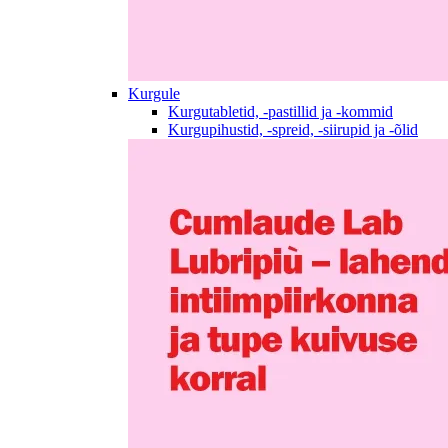
Kurgule
Kurgutabletid, -pastillid ja -kommid
Kurgupihustid, -spreid, -siirupid ja -õlid