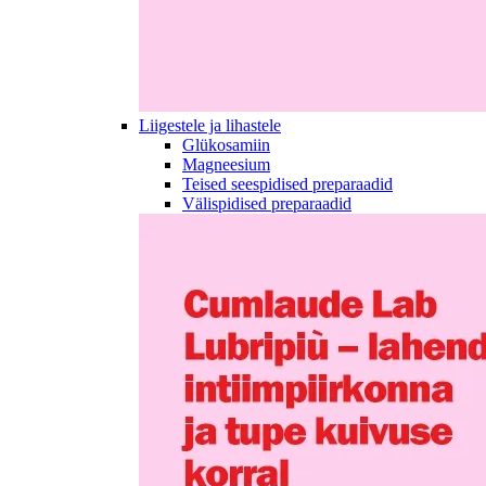
Liigestele ja lihastele
Glükosamiin
Magneesium
Teised seespidised preparaadid
Välispidised preparaadid