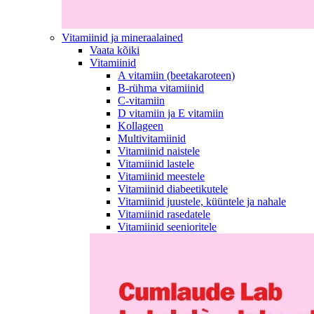
Vitamiinid ja mineraalained
Vaata kõiki
Vitamiinid
A vitamiin (beetakaroteen)
B-rühma vitamiinid
C-vitamiin
D vitamiin ja E vitamiin
Kollageen
Multivitamiinid
Vitamiinid naistele
Vitamiinid lastele
Vitamiinid meestele
Vitamiinid diabeetikutele
Vitamiinid juustele, küüntele ja nahale
Vitamiinid rasedatele
Vitamiinid seenioritele