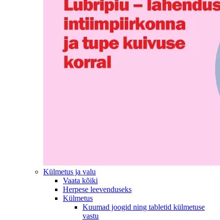
Külmetus ja valu
Vaata kõiki
Herpese leevenduseks
Külmetus
Kuumad joogid ning tabletid külmetuse
vastu