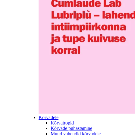
Kõrvadele
Kõrvatropid
Kõrvade puhastamine
Muud vahendid kõrvadele