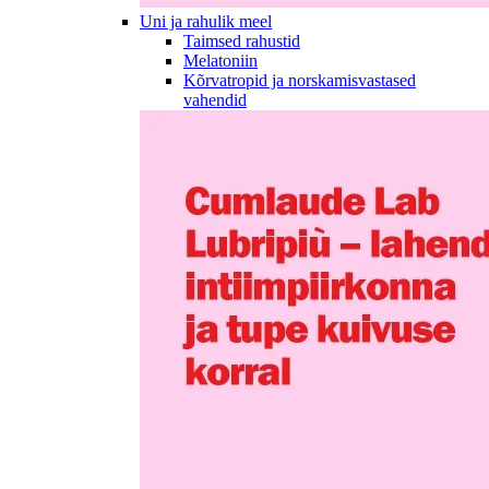
Uni ja rahulik meel
Taimsed rahustid
Melatoniin
Kõrvatropid ja norskamisvastased
vahendid