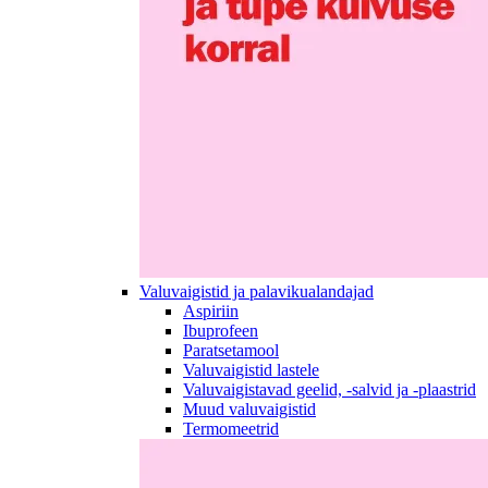
Valuvaigistid ja palavikualandajad
Aspiriin
Ibuprofeen
Paratsetamool
Valuvaigistid lastele
Valuvaigistavad geelid, -salvid ja -plaastrid
Muud valuvaigistid
Termomeetrid