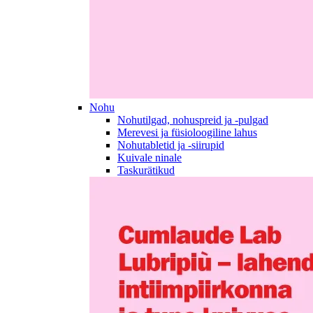
Nohu
Nohutilgad, nohuspreid ja -pulgad
Merevesi ja füsioloogiline lahus
Nohutabletid ja -siirupid
Kuivale ninale
Taskurätikud