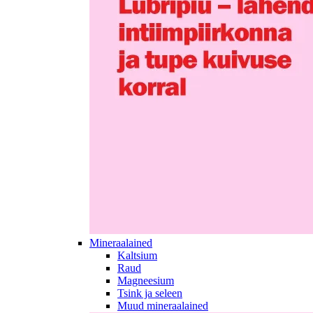
Mineraalained
Kaltsium
Raud
Magneesium
Tsink ja seleen
Muud mineraalained