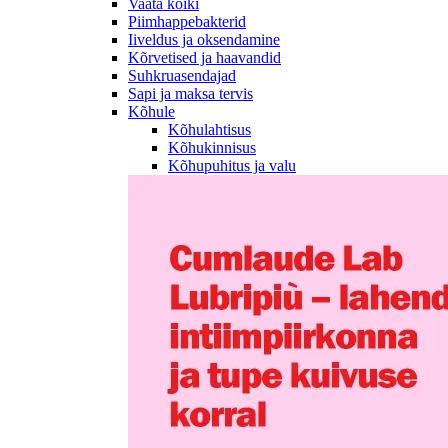
Vaata kõiki
Piimhappebakterid
Iiveldus ja oksendamine
Kõrvetised ja haavandid
Suhkruasendajad
Sapi ja maksa tervis
Kõhule
Kõhulahtisus
Kõhukinnisus
Kõhupuhitus ja valu