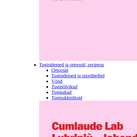
Tugisidemed ja ortoosid, ravipesu
Ortoosid
Tugisidemed ja sporditeibid
Vööd
Tugipõlvikud
Tugisukad
Tugisukkpüksid