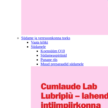
Südame ja veresoonkonna toeks
Vaata kõiki
Südamele
Koensüüm Q10
Südameaspiriinid
Punane riis
Muud preparaadid südamele