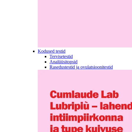
Kodused testid
Tervisetestid
Analüüsitopsid
Rasedustestid ja ovulatsioonitestid