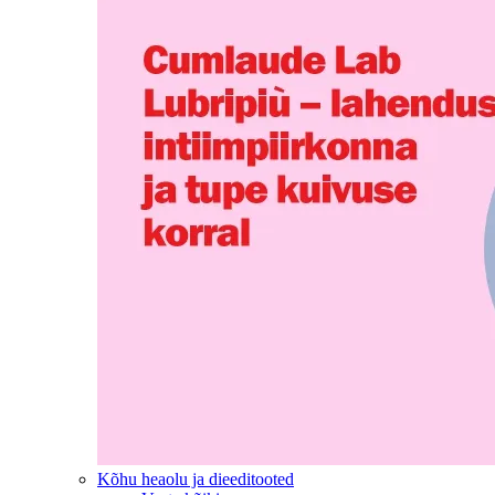
Kõhu heaolu ja dieeditooted