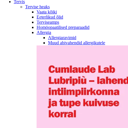
Tervis
Tervise heaks
Vaata kõiki
Eeterlikud õlid
Terviseamps
Homöopaatilised preparaadid
Allergia
Allergiaravimid
Muud abivahendid allergikutele