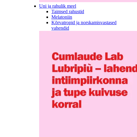
Uni ja rahulik meel
Taimsed rahustid
Melatoniin
Kõrvatropid ja norskamisvastased
vahendid