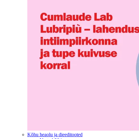
Kõhu heaolu ja dieeditooted