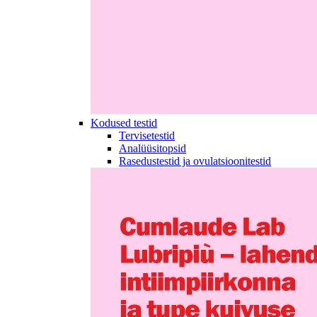
Kodused testid
Tervisetestid
Analüüsitopsid
Rasedustestid ja ovulatsioonitestid