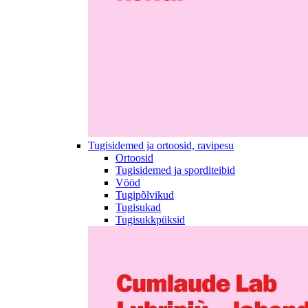
Tugisidemed ja ortoosid, ravipesu
Ortoosid
Tugisidemed ja sporditeibid
Vööd
Tugipõlvikud
Tugisukad
Tugisukkpüksid