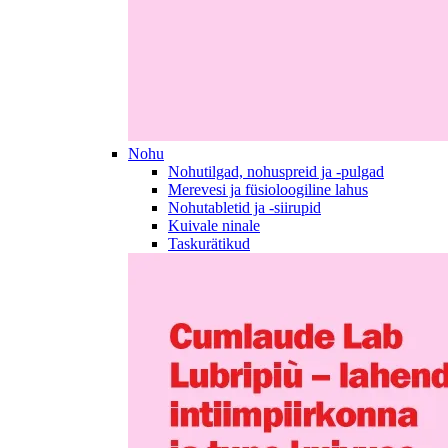
Nohu
Nohutilgad, nohuspreid ja -pulgad
Merevesi ja füsioloogiline lahus
Nohutabletid ja -siirupid
Kuivale ninale
Taskurätikud