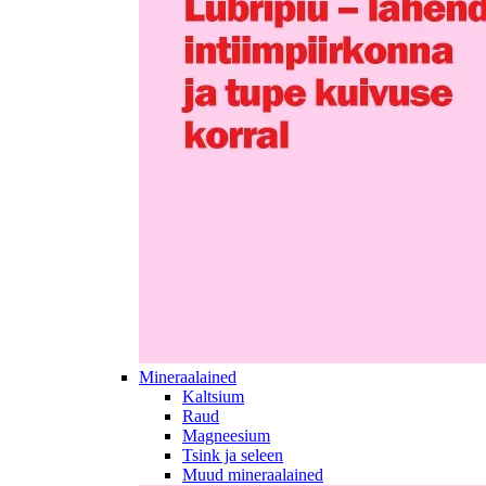
Mineraalained
Kaltsium
Raud
Magneesium
Tsink ja seleen
Muud mineraalained