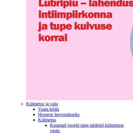
Külmetus ja valu
Vaata kõiki
Herpese leevenduseks
Külmetus
Kuumad joogid ning tabletid külmetuse
vastu