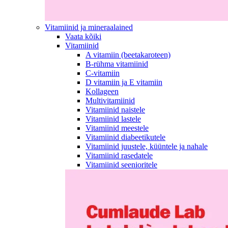
Vitamiinid ja mineraalained
Vaata kõiki
Vitamiinid
A vitamiin (beetakaroteen)
B-rühma vitamiinid
C-vitamiin
D vitamiin ja E vitamiin
Kollageen
Multivitamiinid
Vitamiinid naistele
Vitamiinid lastele
Vitamiinid meestele
Vitamiinid diabeetikutele
Vitamiinid juustele, küüntele ja nahale
Vitamiinid rasedatele
Vitamiinid seenioritele