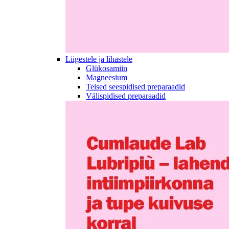
Liigestele ja lihastele
Glükosamiin
Magneesium
Teised seespidised preparaadid
Välispidised preparaadid