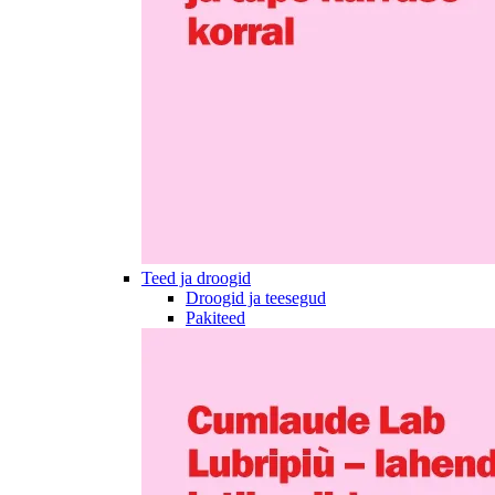
Teed ja droogid
Droogid ja teesegud
Pakiteed