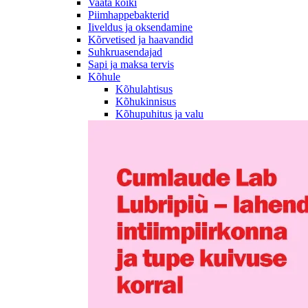
Vaata kõiki
Piimhappebakterid
Iiveldus ja oksendamine
Kõrvetised ja haavandid
Suhkruasendajad
Sapi ja maksa tervis
Kõhule
Kõhulahtisus
Kõhukinnisus
Kõhupuhitus ja valu