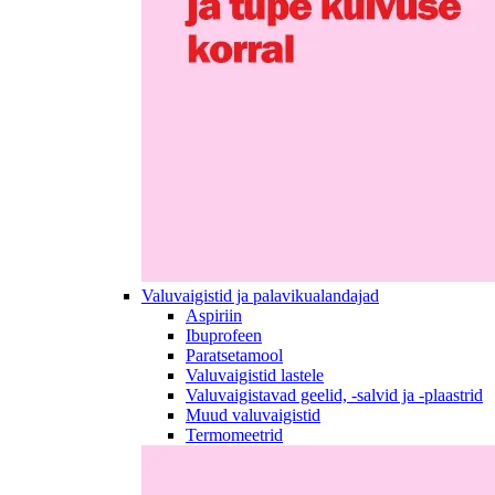
Valuvaigistid ja palavikualandajad
Aspiriin
Ibuprofeen
Paratsetamool
Valuvaigistid lastele
Valuvaigistavad geelid, -salvid ja -plaastrid
Muud valuvaigistid
Termomeetrid