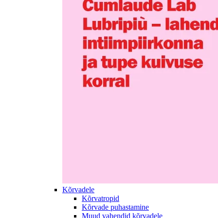
Kõrvadele
Kõrvatropid
Kõrvade puhastamine
Muud vahendid kõrvadele