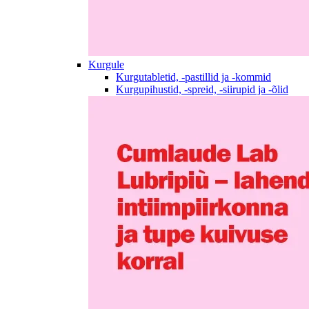
Kurgule
Kurgutabletid, -pastillid ja -kommid
Kurgupihustid, -spreid, -siirupid ja -õlid