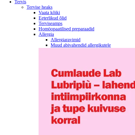
Tervis
Tervise heaks
Vaata kõiki
Eeterlikud õlid
Terviseamps
Homöopaatilised preparaadid
Allergia
Allergiaravimid
Muud abivahendid allergikutele