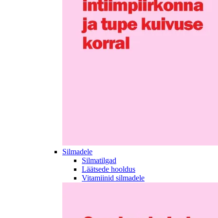
Silmadele
Silmatilgad
Läätsede hooldus
Vitamiinid silmadele