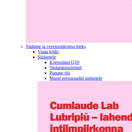
Südame ja veresoonkonna toeks
Vaata kõiki
Südamele
Koensüüm Q10
Südameaspiriinid
Punane riis
Muud preparaadid südamele