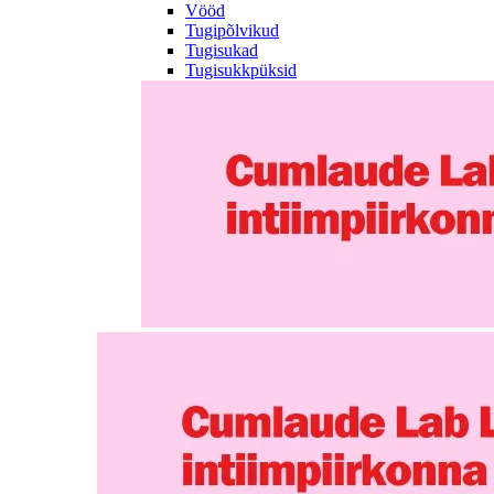
Vööd
Tugipõlvikud
Tugisukad
Tugisukkpüksid