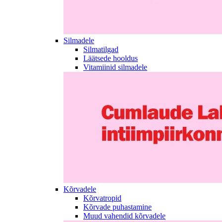
Silmadele
Silmatilgad
Läätsede hooldus
Vitamiinid silmadele
Kõrvadele
Kõrvatropid
Kõrvade puhastamine
Muud vahendid kõrvadele