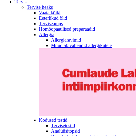
Tervis
Tervise heaks
Vaata kõiki
Eeterlikud õlid
Terviseamps
Homöopaatilised preparaadid
Allergia
Allergiaravimid
Muud abivahendid allergikutele
Kodused testid
Tervisetestid
Analüüsitopsid