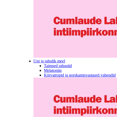
Uni ja rahulik meel
Taimsed rahustid
Melatoniin
Kõrvatropid ja norskamisvastased vahendid