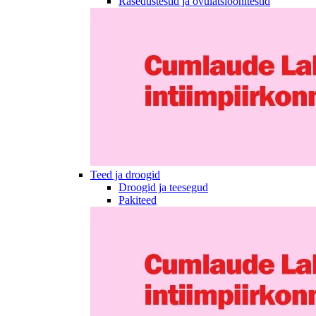
Rasedustestid ja ovulatsioonitestid
Teed ja droogid
Droogid ja teesegud
Pakiteed