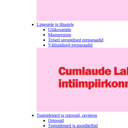
Liigestele ja lihastele
Glükosamiin
Magneesium
Teised seespidised preparaadid
Välispidised preparaadid
Tugisidemed ja ortoosid, ravipesu
Ortoosid
Tugisidemed ja sporditeibid