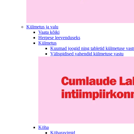
Külmetus ja valu
Vaata kõiki
Herpese leevenduseks
Külmetus
Kuumad joogid ning tabletid külmetuse vast
Välispidised vahendid külmetuse vastu
Köha
Köharavimid