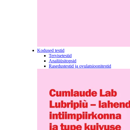
Kodused testid
Tervisetestid
Analüüsitopsid
Rasedustestid ja ovulatsioonitestid