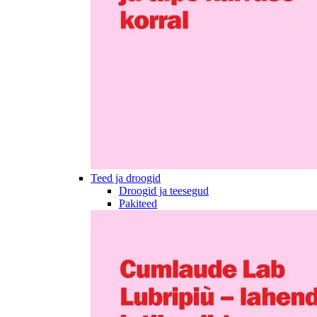
Teed ja droogid
Droogid ja teesegud
Pakiteed