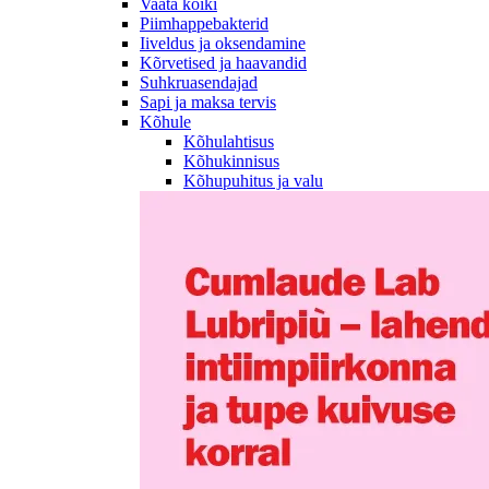
Vaata kõiki
Piimhappebakterid
Iiveldus ja oksendamine
Kõrvetised ja haavandid
Suhkruasendajad
Sapi ja maksa tervis
Kõhule
Kõhulahtisus
Kõhukinnisus
Kõhupuhitus ja valu