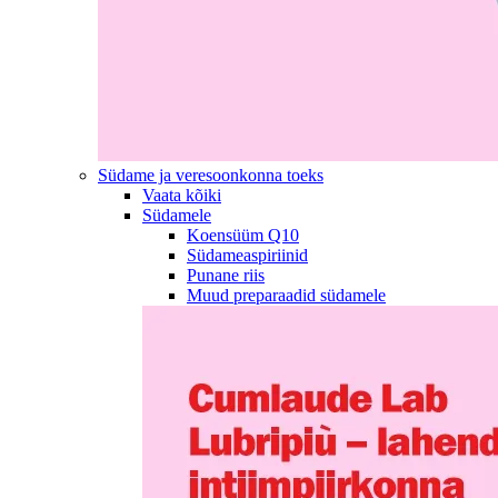
Südame ja veresoonkonna toeks
Vaata kõiki
Südamele
Koensüüm Q10
Südameaspiriinid
Punane riis
Muud preparaadid südamele