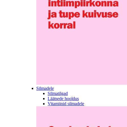
Silmadele
Silmatilgad
Läätsede hooldus
Vitamiinid silmadele