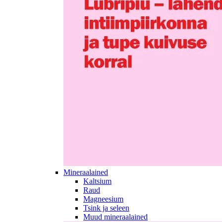
Mineraalained
Kaltsium
Raud
Magneesium
Tsink ja seleen
Muud mineraalained