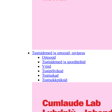
Tugisidemed ja ortoosid, ravipesu
Ortoosid
Tugisidemed ja sporditeibid
Vööd
Tugipõlvikud
Tugisukad
Tugisukkpüksid