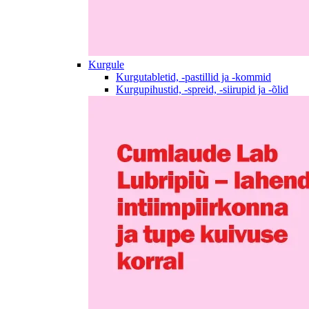
Kurgule
Kurgutabletid, -pastillid ja -kommid
Kurgupihustid, -spreid, -siirupid ja -õlid