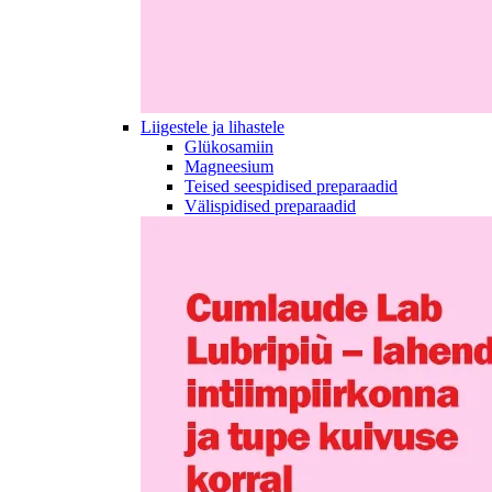
Liigestele ja lihastele
Glükosamiin
Magneesium
Teised seespidised preparaadid
Välispidised preparaadid