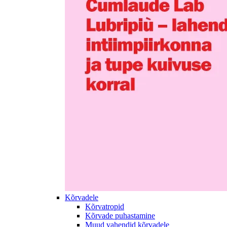
Kõrvadele
Kõrvatropid
Kõrvade puhastamine
Muud vahendid kõrvadele