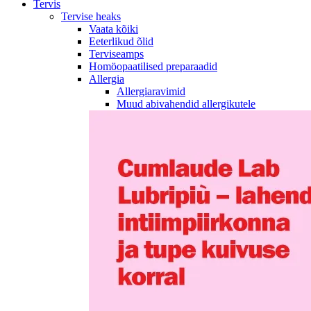
Tervis
Tervise heaks
Vaata kõiki
Eeterlikud õlid
Terviseamps
Homöopaatilised preparaadid
Allergia
Allergiaravimid
Muud abivahendid allergikutele