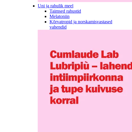
Uni ja rahulik meel
Taimsed rahustid
Melatoniin
Kõrvatropid ja norskamisvastased
vahendid