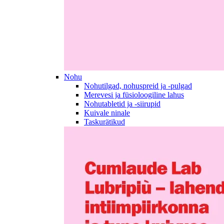
Nohu
Nohutilgad, nohuspreid ja -pulgad
Merevesi ja füsioloogiline lahus
Nohutabletid ja -siirupid
Kuivale ninale
Taskurätikud