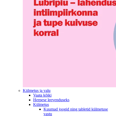
Külmetus ja valu
Vaata kõiki
Herpese leevenduseks
Külmetus
Kuumad joogid ning tabletid külmetuse
vastu