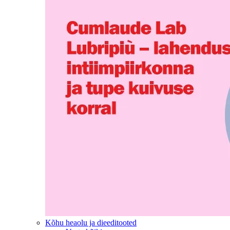
Kõhu heaolu ja dieeditooted