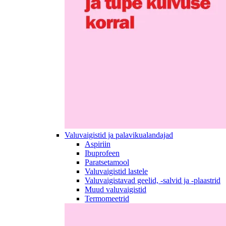
Valuvaigistid ja palavikualandajad
Aspiriin
Ibuprofeen
Paratsetamool
Valuvaigistid lastele
Valuvaigistavad geelid, -salvid ja -plaastrid
Muud valuvaigistid
Termomeetrid