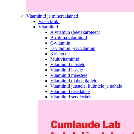
Vitamiinid ja mineraalained
Vaata kõiki
Vitamiinid
A vitamiin (beetakaroteen)
B-rühma vitamiinid
C-vitamiin
D vitamiin ja E vitamiin
Kollageen
Multivitamiinid
Vitamiinid naistele
Vitamiinid lastele
Vitamiinid meestele
Vitamiinid diabeetikutele
Vitamiinid juustele, küüntele ja nahale
Vitamiinid rasedatele
Vitamiinid seenioritele