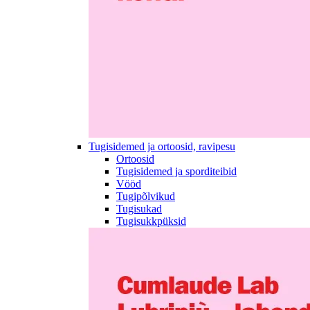
Tugisidemed ja ortoosid, ravipesu
Ortoosid
Tugisidemed ja sporditeibid
Vööd
Tugipõlvikud
Tugisukad
Tugisukkpüksid