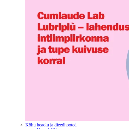
Kõhu heaolu ja dieeditooted