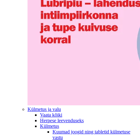
Külmetus ja valu
Vaata kõiki
Herpese leevenduseks
Külmetus
Kuumad joogid ning tabletid külmetuse
vastu