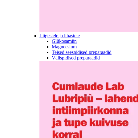
Liigestele ja lihastele
Glükosamiin
Magneesium
Teised seespidised preparaadid
Välispidised preparaadid