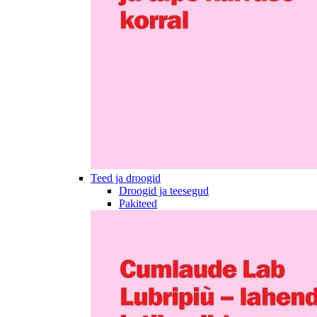
Teed ja droogid
Droogid ja teesegud
Pakiteed