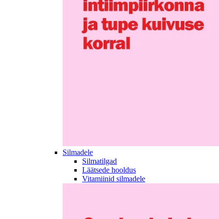
Silmadele
Silmatilgad
Läätsede hooldus
Vitamiinid silmadele