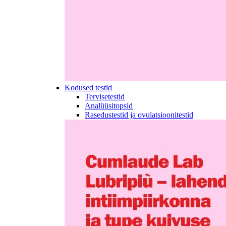
Kodused testid
Tervisetestid
Analüüsitopsid
Rasedustestid ja ovulatsioonitestid