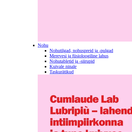
Nohu
Nohutilgad, nohuspreid ja -pulgad
Merevesi ja füsioloogiline lahus
Nohutabletid ja -siirupid
Kuivale ninale
Taskurätikud