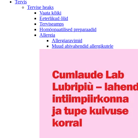
Tervis
Tervise heaks
Vaata kõiki
Eeterlikud õlid
Terviseamps
Homöopaatilised preparaadid
Allergia
Allergiaravimid
Muud abivahendid allergikutele