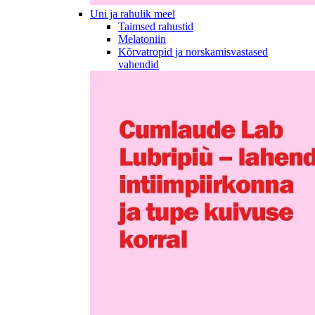
Uni ja rahulik meel
Taimsed rahustid
Melatoniin
Kõrvatropid ja norskamisvastased
vahendid