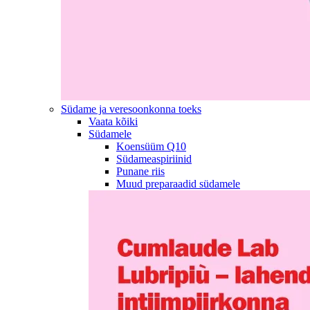
Südame ja veresoonkonna toeks
Vaata kõiki
Südamele
Koensüüm Q10
Südameaspiriinid
Punane riis
Muud preparaadid südamele