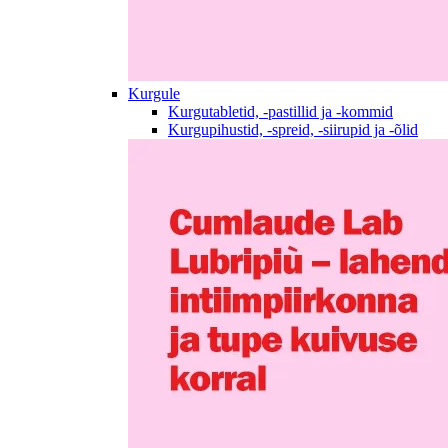
Kurgule
Kurgutabletid, -pastillid ja -kommid
Kurgupihustid, -spreid, -siirupid ja -õlid