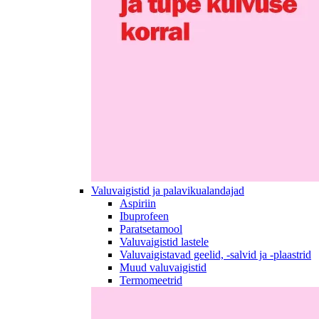
Valuvaigistid ja palavikualandajad
Aspiriin
Ibuprofeen
Paratsetamool
Valuvaigistid lastele
Valuvaigistavad geelid, -salvid ja -plaastrid
Muud valuvaigistid
Termomeetrid