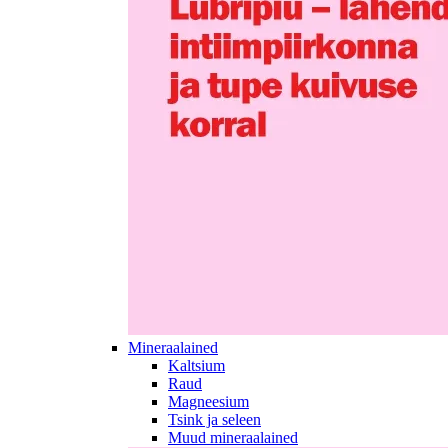
Mineraalained
Kaltsium
Raud
Magneesium
Tsink ja seleen
Muud mineraalained