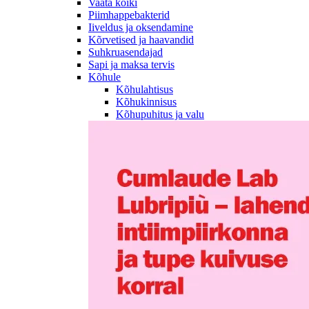
Vaata kõiki
Piimhappebakterid
Iiveldus ja oksendamine
Kõrvetised ja haavandid
Suhkruasendajad
Sapi ja maksa tervis
Kõhule
Kõhulahtisus
Kõhukinnisus
Kõhupuhitus ja valu