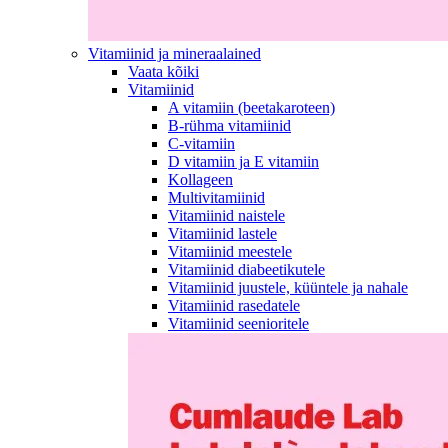
Vitamiinid ja mineraalained
Vaata kõiki
Vitamiinid
A vitamiin (beetakaroteen)
B-rühma vitamiinid
C-vitamiin
D vitamiin ja E vitamiin
Kollageen
Multivitamiinid
Vitamiinid naistele
Vitamiinid lastele
Vitamiinid meestele
Vitamiinid diabeetikutele
Vitamiinid juustele, küüntele ja nahale
Vitamiinid rasedatele
Vitamiinid seenioritele