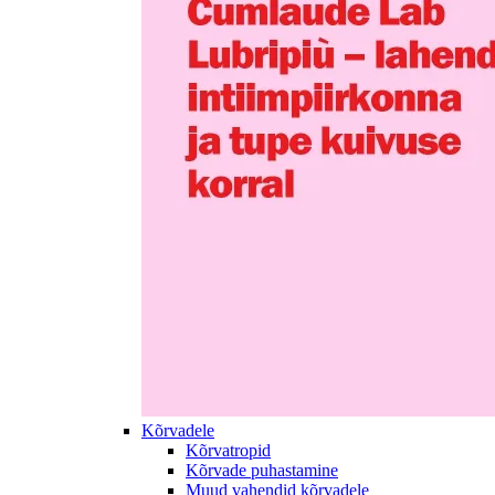
Kõrvadele
Kõrvatropid
Kõrvade puhastamine
Muud vahendid kõrvadele