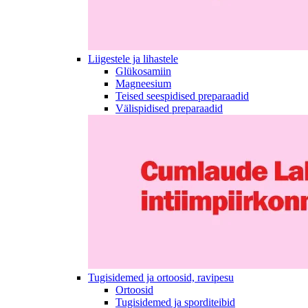
Liigestele ja lihastele
Glükosamiin
Magneesium
Teised seespidised preparaadid
Välispidised preparaadid
Tugisidemed ja ortoosid, ravipesu
Ortoosid
Tugisidemed ja sporditeibid