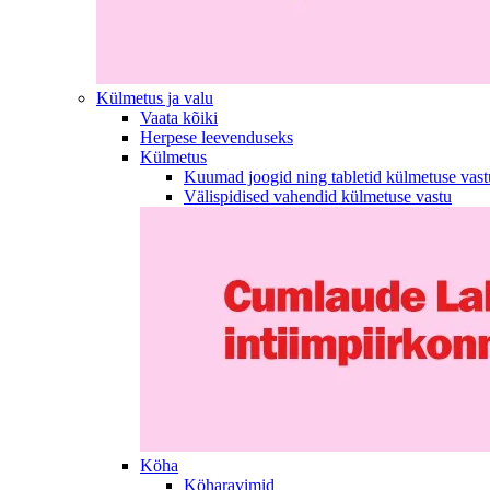
Külmetus ja valu
Vaata kõiki
Herpese leevenduseks
Külmetus
Kuumad joogid ning tabletid külmetuse vast
Välispidised vahendid külmetuse vastu
Köha
Köharavimid