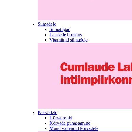
Silmadele
Silmatilgad
Läätsede hooldus
Vitamiinid silmadele
Kõrvadele
Kõrvatropid
Kõrvade puhastamine
Muud vahendid kõrvadele