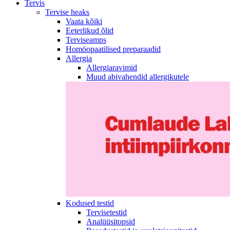
Tervis
Tervise heaks
Vaata kõiki
Eeterlikud õlid
Terviseamps
Homöopaatilised preparaadid
Allergia
Allergiaravimid
Muud abivahendid allergikutele
Kodused testid
Tervisetestid
Analüüsitopsid