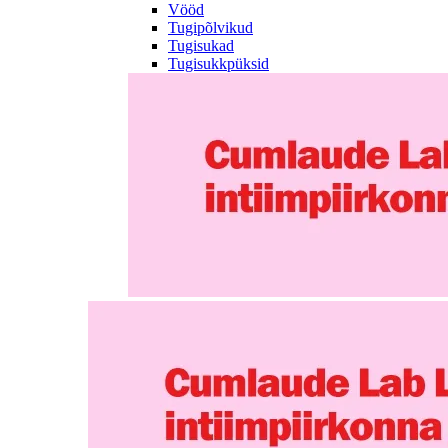
Vööd
Tugipõlvikud
Tugisukad
Tugisukkpüksid