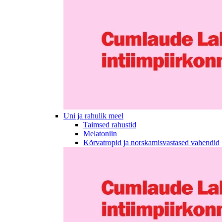
Uni ja rahulik meel
Taimsed rahustid
Melatoniin
Kõrvatropid ja norskamisvastased vahendid