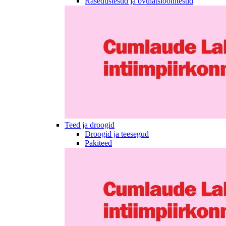
Rasedustestid ja ovulatsioonitestid
Teed ja droogid
Droogid ja teesegud
Pakiteed