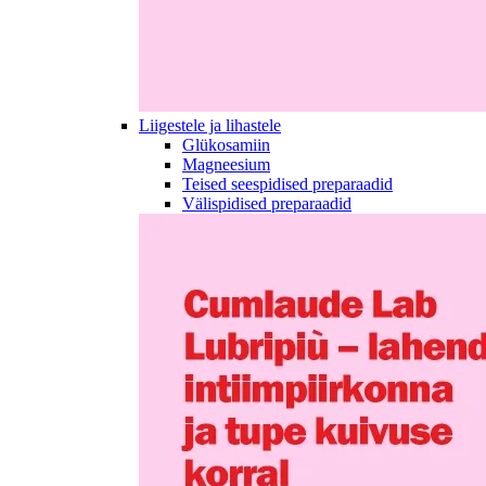
Liigestele ja lihastele
Glükosamiin
Magneesium
Teised seespidised preparaadid
Välispidised preparaadid