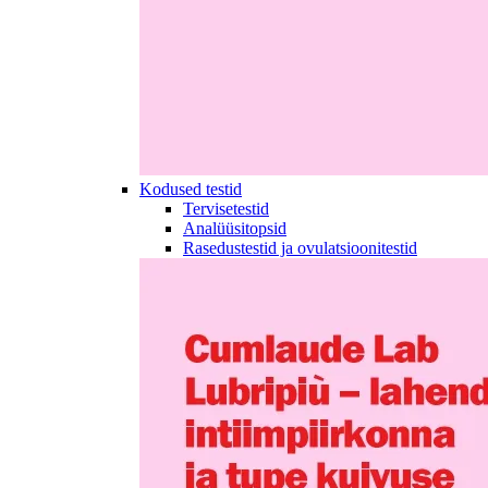
Kodused testid
Tervisetestid
Analüüsitopsid
Rasedustestid ja ovulatsioonitestid