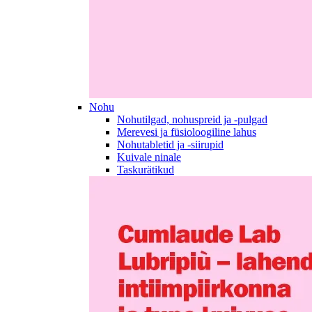
Nohu
Nohutilgad, nohuspreid ja -pulgad
Merevesi ja füsioloogiline lahus
Nohutabletid ja -siirupid
Kuivale ninale
Taskurätikud