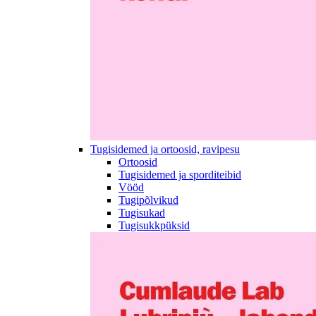
Tugisidemed ja ortoosid, ravipesu
Ortoosid
Tugisidemed ja sporditeibid
Vööd
Tugipõlvikud
Tugisukad
Tugisukkpüksid