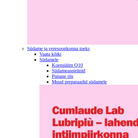
Südame ja veresoonkonna toeks
Vaata kõiki
Südamele
Koensüüm Q10
Südameaspiriinid
Punane riis
Muud preparaadid südamele