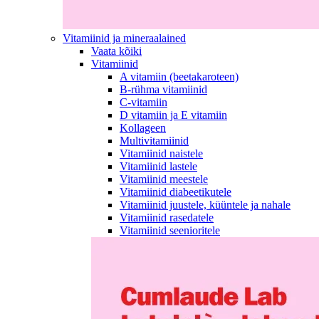
Vitamiinid ja mineraalained
Vaata kõiki
Vitamiinid
A vitamiin (beetakaroteen)
B-rühma vitamiinid
C-vitamiin
D vitamiin ja E vitamiin
Kollageen
Multivitamiinid
Vitamiinid naistele
Vitamiinid lastele
Vitamiinid meestele
Vitamiinid diabeetikutele
Vitamiinid juustele, küüntele ja nahale
Vitamiinid rasedatele
Vitamiinid seenioritele