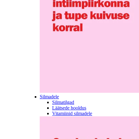
Silmadele
Silmatilgad
Läätsede hooldus
Vitamiinid silmadele