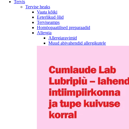
Tervis
Tervise heaks
Vaata kõiki
Eeterlikud õlid
Terviseamps
Homöopaatilised preparaadid
Allergia
Allergiaravimid
Muud abivahendid allergikutele