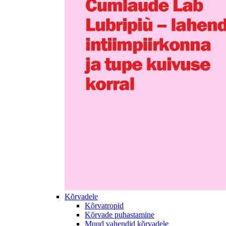
Kõrvadele
Kõrvatropid
Kõrvade puhastamine
Muud vahendid kõrvadele