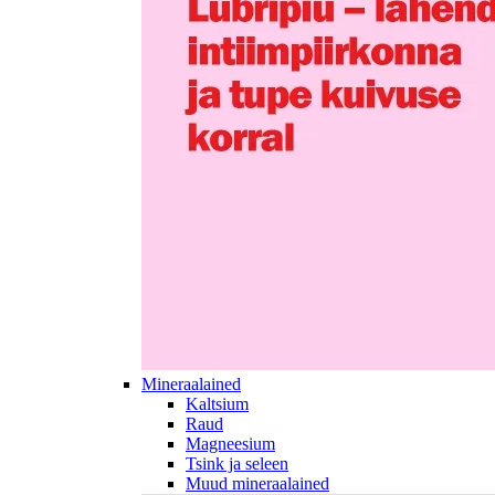
Mineraalained
Kaltsium
Raud
Magneesium
Tsink ja seleen
Muud mineraalained