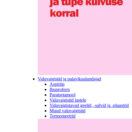
Valuvaigistid ja palavikualandajad
Aspiriin
Ibuprofeen
Paratsetamool
Valuvaigistid lastele
Valuvaigistavad geelid, -salvid ja -plaastrid
Muud valuvaigistid
Termomeetrid