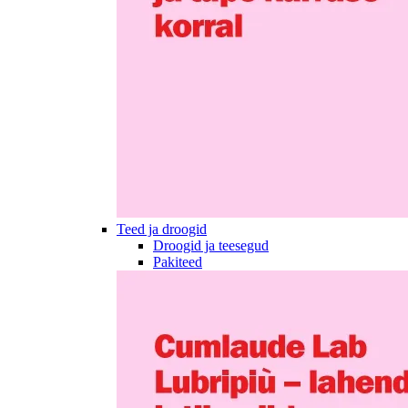
Teed ja droogid
Droogid ja teesegud
Pakiteed