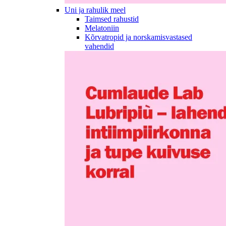
Uni ja rahulik meel
Taimsed rahustid
Melatoniin
Kõrvatropid ja norskamisvastased
vahendid