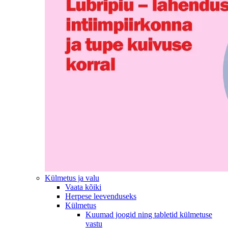
Külmetus ja valu
Vaata kõiki
Herpese leevenduseks
Külmetus
Kuumad joogid ning tabletid külmetuse
vastu