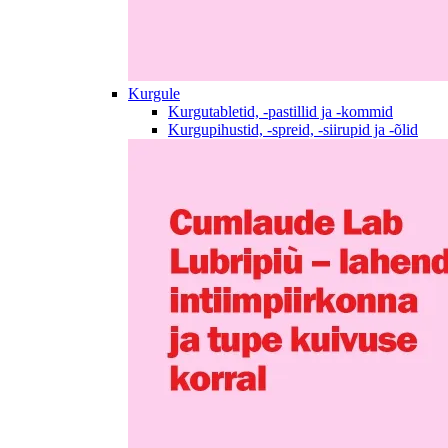
Kurgule
Kurgutabletid, -pastillid ja -kommid
Kurgupihustid, -spreid, -siirupid ja -õlid