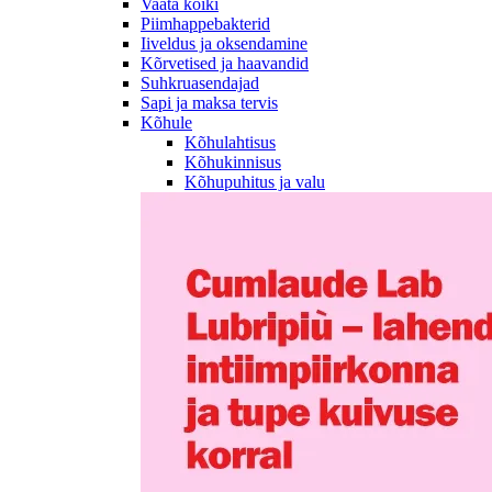
Vaata kõiki
Piimhappebakterid
Iiveldus ja oksendamine
Kõrvetised ja haavandid
Suhkruasendajad
Sapi ja maksa tervis
Kõhule
Kõhulahtisus
Kõhukinnisus
Kõhupuhitus ja valu