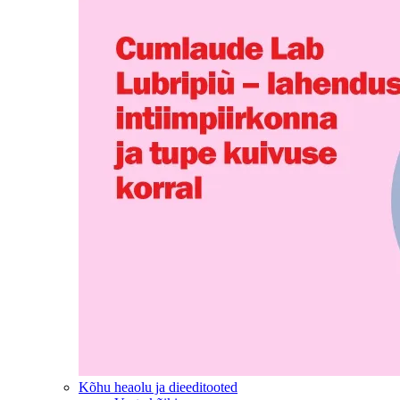
Kõhu heaolu ja dieeditooted