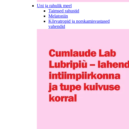
Uni ja rahulik meel
Taimsed rahustid
Melatoniin
Kõrvatropid ja norskamisvastased
vahendid