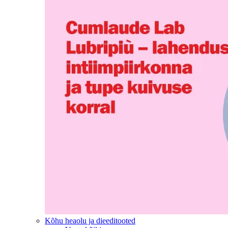
Kõhu heaolu ja dieeditooted