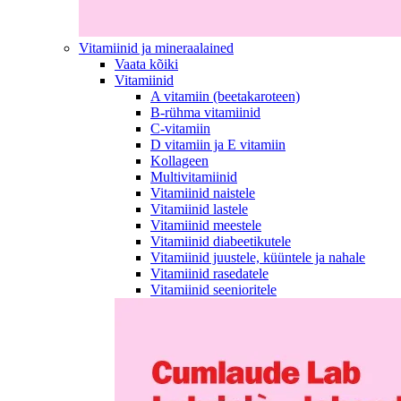
Vitamiinid ja mineraalained
Vaata kõiki
Vitamiinid
A vitamiin (beetakaroteen)
B-rühma vitamiinid
C-vitamiin
D vitamiin ja E vitamiin
Kollageen
Multivitamiinid
Vitamiinid naistele
Vitamiinid lastele
Vitamiinid meestele
Vitamiinid diabeetikutele
Vitamiinid juustele, küüntele ja nahale
Vitamiinid rasedatele
Vitamiinid seenioritele