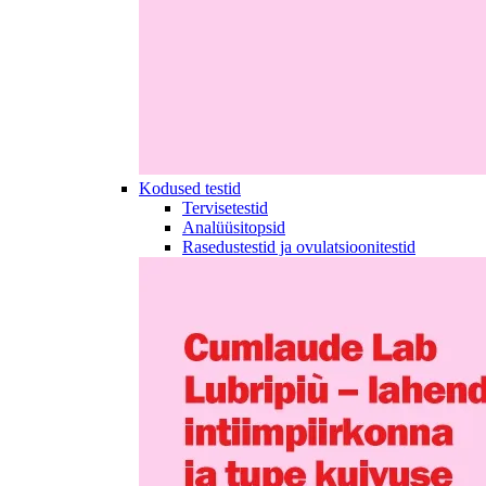
Kodused testid
Tervisetestid
Analüüsitopsid
Rasedustestid ja ovulatsioonitestid