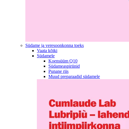
Südame ja veresoonkonna toeks
Vaata kõiki
Südamele
Koensüüm Q10
Südameaspiriinid
Punane riis
Muud preparaadid südamele