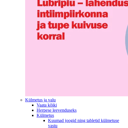
Külmetus ja valu
Vaata kõiki
Herpese leevenduseks
Külmetus
Kuumad joogid ning tabletid külmetuse
vastu