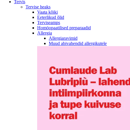
Tervis
Tervise heaks
Vaata kõiki
Eeterlikud õlid
Terviseamps
Homöopaatilised preparaadid
Allergia
Allergiaravimid
Muud abivahendid allergikutele