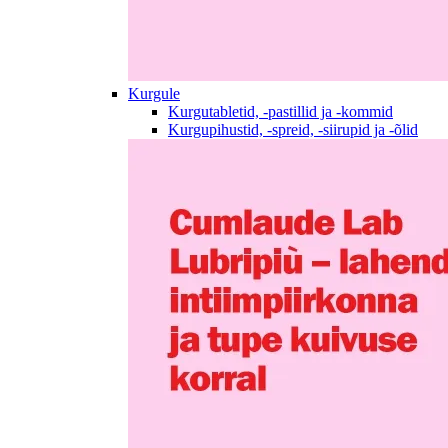
Kurgule
Kurgutabletid, -pastillid ja -kommid
Kurgupihustid, -spreid, -siirupid ja -õlid