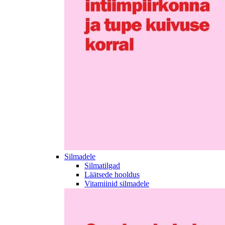
Silmadele
Silmatilgad
Läätsede hooldus
Vitamiinid silmadele