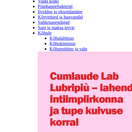
Vaata kõiki
Piimhappebakterid
Iiveldus ja oksendamine
Kõrvetised ja haavandid
Suhkruasendajad
Sapi ja maksa tervis
Kõhule
Kõhulahtisus
Kõhukinnisus
Kõhupuhitus ja valu