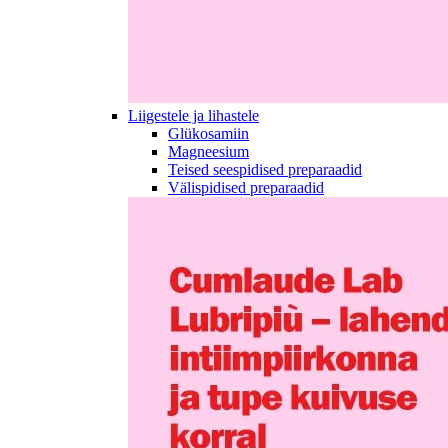
Liigestele ja lihastele
Glükosamiin
Magneesium
Teised seespidised preparaadid
Välispidised preparaadid