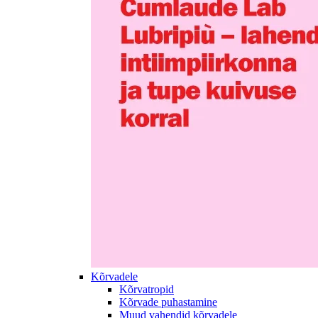
Kõrvadele
Kõrvatropid
Kõrvade puhastamine
Muud vahendid kõrvadele