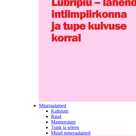
Mineraalained
Kaltsium
Raud
Magneesium
Tsink ja seleen
Muud mineraalained