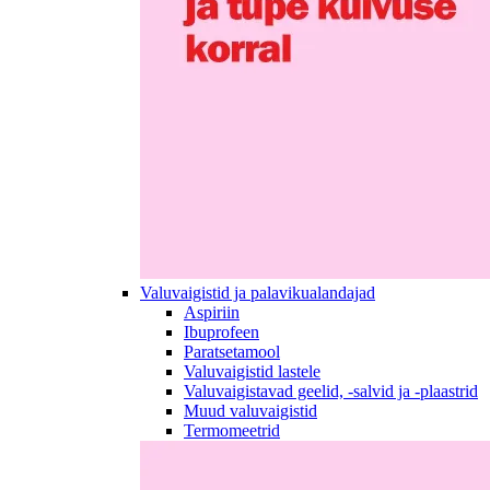
Valuvaigistid ja palavikualandajad
Aspiriin
Ibuprofeen
Paratsetamool
Valuvaigistid lastele
Valuvaigistavad geelid, -salvid ja -plaastrid
Muud valuvaigistid
Termomeetrid