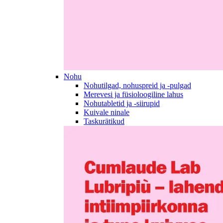
Nohu
Nohutilgad, nohuspreid ja -pulgad
Merevesi ja füsioloogiline lahus
Nohutabletid ja -siirupid
Kuivale ninale
Taskurätikud