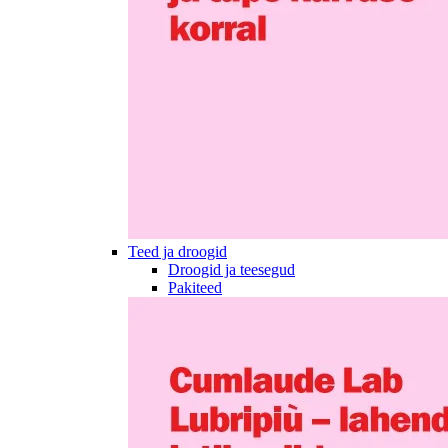
Teed ja droogid
Droogid ja teesegud
Pakiteed