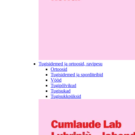
Tugisidemed ja ortoosid, ravipesu
Ortoosid
Tugisidemed ja sporditeibid
Vööd
Tugipõlvikud
Tugisukad
Tugisukkpüksid