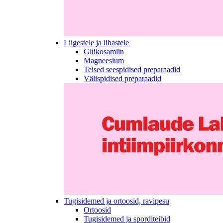
Liigestele ja lihastele
Glükosamiin
Magneesium
Teised seespidised preparaadid
Välispidised preparaadid
Tugisidemed ja ortoosid, ravipesu
Ortoosid
Tugisidemed ja sporditeibid