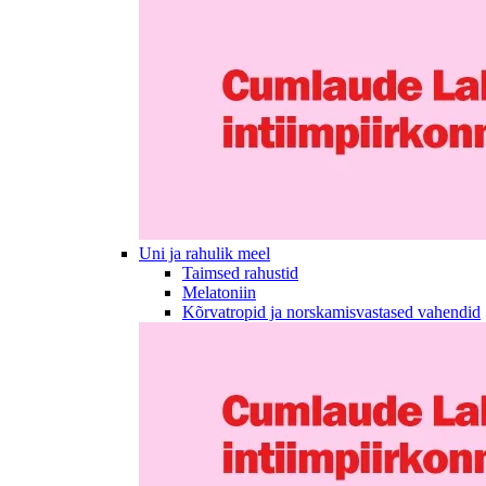
Uni ja rahulik meel
Taimsed rahustid
Melatoniin
Kõrvatropid ja norskamisvastased vahendid