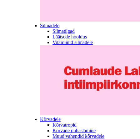
Silmadele
Silmatilgad
Läätsede hooldus
Vitamiinid silmadele
Kõrvadele
Kõrvatropid
Kõrvade puhastamine
Muud vahendid kõrvadele