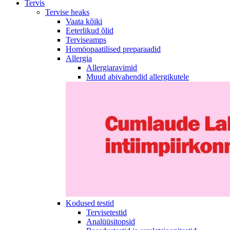
Tervis
Tervise heaks
Vaata kõiki
Eeterlikud õlid
Terviseamps
Homöopaatilised preparaadid
Allergia
Allergiaravimid
Muud abivahendid allergikutele
Kodused testid
Tervisetestid
Analüüsitopsid