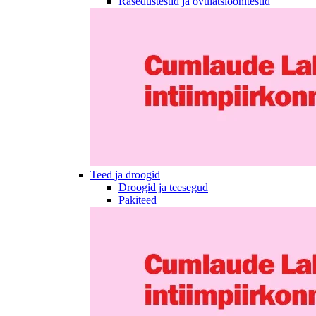
Rasedustestid ja ovulatsioonitestid
Teed ja droogid
Droogid ja teesegud
Pakiteed