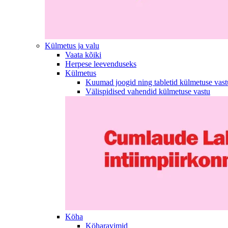
Külmetus ja valu
Vaata kõiki
Herpese leevenduseks
Külmetus
Kuumad joogid ning tabletid külmetuse vast
Välispidised vahendid külmetuse vastu
Köha
Köharavimid