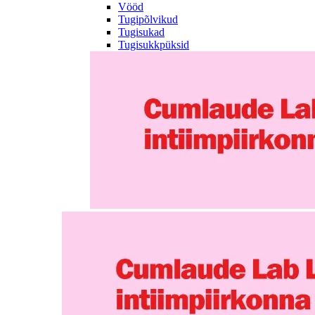
Vööd
Tugipõlvikud
Tugisukad
Tugisukkpüksid