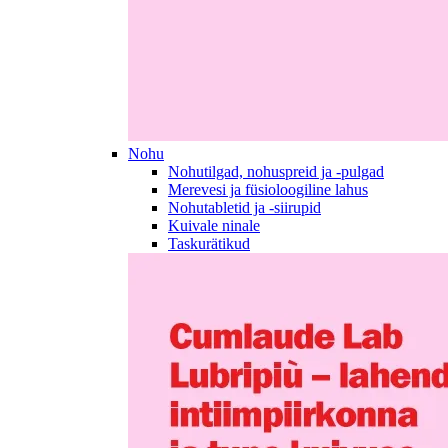
Nohu
Nohutilgad, nohuspreid ja -pulgad
Merevesi ja füsioloogiline lahus
Nohutabletid ja -siirupid
Kuivale ninale
Taskurätikud