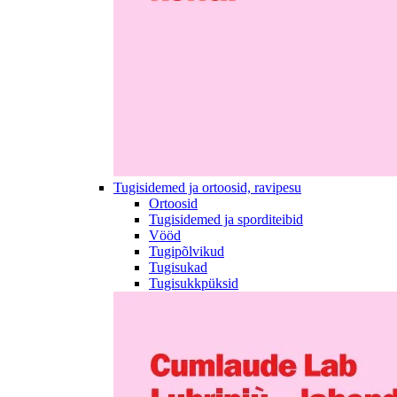
Tugisidemed ja ortoosid, ravipesu
Ortoosid
Tugisidemed ja sporditeibid
Vööd
Tugipõlvikud
Tugisukad
Tugisukkpüksid