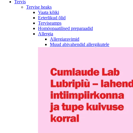
Tervis
Tervise heaks
Vaata kõiki
Eeterlikud õlid
Terviseamps
Homöopaatilised preparaadid
Allergia
Allergiaravimid
Muud abivahendid allergikutele