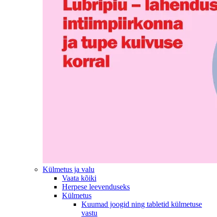
Külmetus ja valu
Vaata kõiki
Herpese leevenduseks
Külmetus
Kuumad joogid ning tabletid külmetuse
vastu