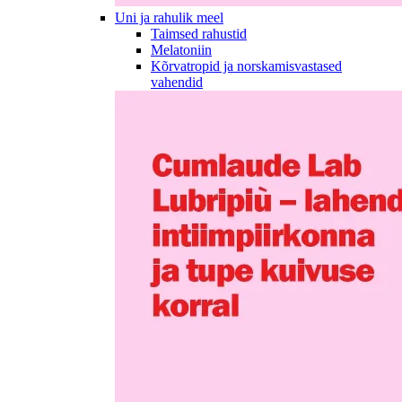
Uni ja rahulik meel
Taimsed rahustid
Melatoniin
Kõrvatropid ja norskamisvastased
vahendid