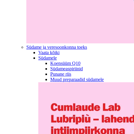
Südame ja veresoonkonna toeks
Vaata kõiki
Südamele
Koensüüm Q10
Südameaspiriinid
Punane riis
Muud preparaadid südamele