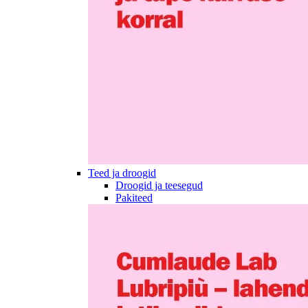
Teed ja droogid
Droogid ja teesegud
Pakiteed