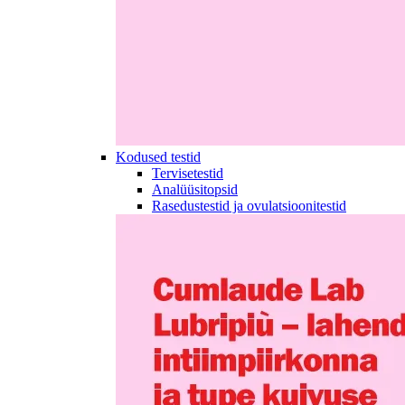
Kodused testid
Tervisetestid
Analüüsitopsid
Rasedustestid ja ovulatsioonitestid