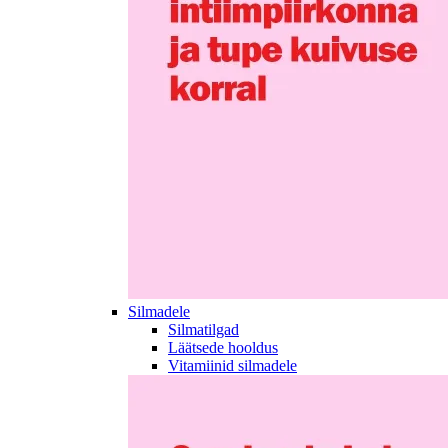
Silmadele
Silmatilgad
Läätsede hooldus
Vitamiinid silmadele