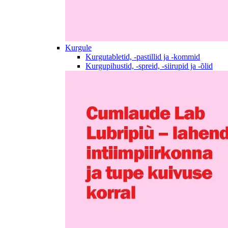
Kurgule
Kurgutabletid, -pastillid ja -kommid
Kurgupihustid, -spreid, -siirupid ja -õlid