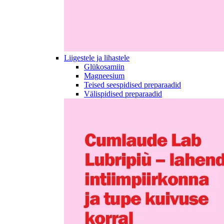
Liigestele ja lihastele
Glükosamiin
Magneesium
Teised seespidised preparaadid
Välispidised preparaadid