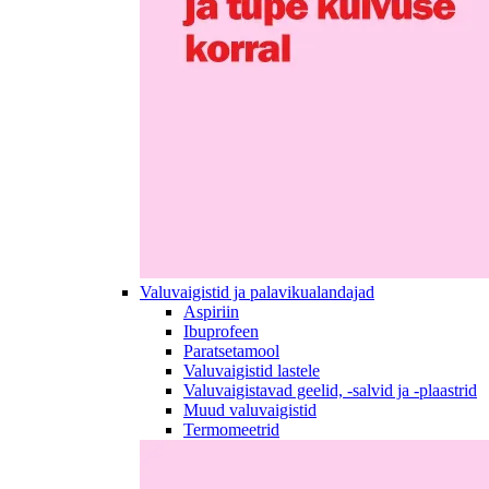
Valuvaigistid ja palavikualandajad
Aspiriin
Ibuprofeen
Paratsetamool
Valuvaigistid lastele
Valuvaigistavad geelid, -salvid ja -plaastrid
Muud valuvaigistid
Termomeetrid