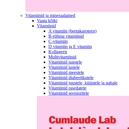
Vitamiinid ja mineraalained
Vaata kõiki
Vitamiinid
A vitamiin (beetakaroteen)
B-rühma vitamiinid
C-vitamiin
D vitamiin ja E vitamiin
Kollageen
Multivitamiinid
Vitamiinid naistele
Vitamiinid lastele
Vitamiinid meestele
Vitamiinid diabeetikutele
Vitamiinid juustele, küüntele ja nahale
Vitamiinid rasedatele
Vitamiinid seenioritele