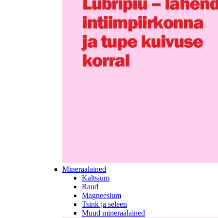
Mineraalained
Kaltsium
Raud
Magneesium
Tsink ja seleen
Muud mineraalained