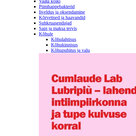
Vaata kõiki
Piimhappebakterid
Iiveldus ja oksendamine
Kõrvetised ja haavandid
Suhkruasendajad
Sapi ja maksa tervis
Kõhule
Kõhulahtisus
Kõhukinnisus
Kõhupuhitus ja valu