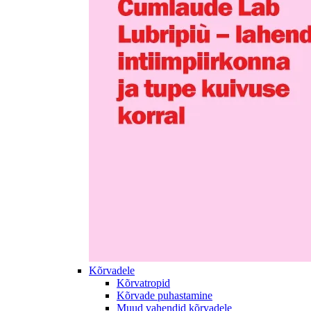
Kõrvadele
Kõrvatropid
Kõrvade puhastamine
Muud vahendid kõrvadele