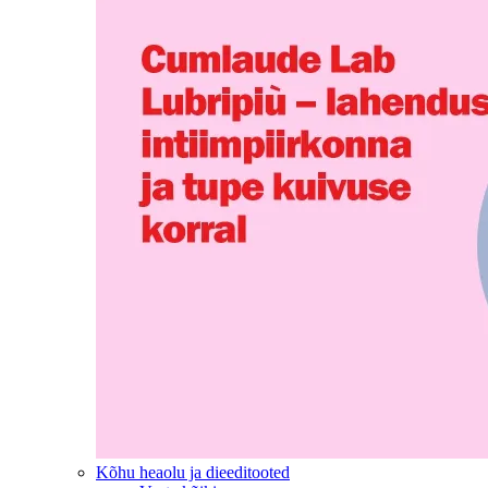
Kõhu heaolu ja dieeditooted