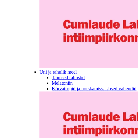
Uni ja rahulik meel
Taimsed rahustid
Melatoniin
Kõrvatropid ja norskamisvastased vahendid