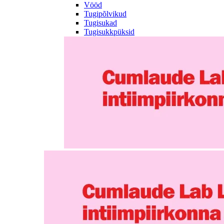
Vööd
Tugipõlvikud
Tugisukad
Tugisukkpüksid