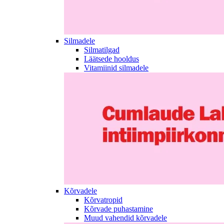
Silmadele
Silmatilgad
Läätsede hooldus
Vitamiinid silmadele
Kõrvadele
Kõrvatropid
Kõrvade puhastamine
Muud vahendid kõrvadele