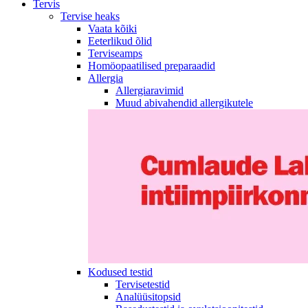
Tervis
Tervise heaks
Vaata kõiki
Eeterlikud õlid
Terviseamps
Homöopaatilised preparaadid
Allergia
Allergiaravimid
Muud abivahendid allergikutele
Kodused testid
Tervisetestid
Analüüsitopsid