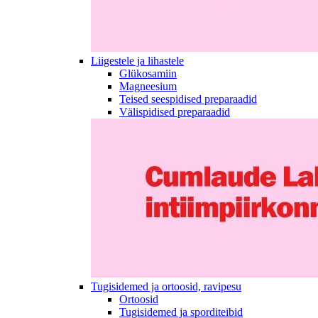
Liigestele ja lihastele
Glükosamiin
Magneesium
Teised seespidised preparaadid
Välispidised preparaadid
Tugisidemed ja ortoosid, ravipesu
Ortoosid
Tugisidemed ja sporditeibid