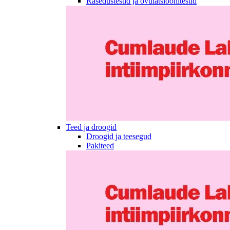
Rasedustestid ja ovulatsioonitestid
Teed ja droogid
Droogid ja teesegud
Pakiteed