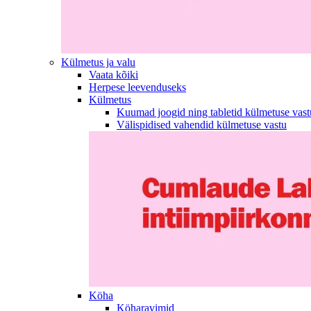
Külmetus ja valu
Vaata kõiki
Herpese leevenduseks
Külmetus
Kuumad joogid ning tabletid külmetuse vast
Välispidised vahendid külmetuse vastu
Köha
Köharavimid