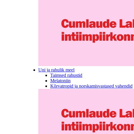
Uni ja rahulik meel
Taimsed rahustid
Melatoniin
Kõrvatropid ja norskamisvastased vahendid