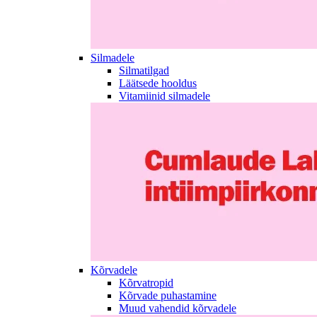
Silmadele
Silmatilgad
Läätsede hooldus
Vitamiinid silmadele
Kõrvadele
Kõrvatropid
Kõrvade puhastamine
Muud vahendid kõrvadele