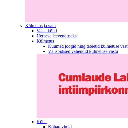
Külmetus ja valu
Vaata kõiki
Herpese leevenduseks
Külmetus
Kuumad joogid ning tabletid külmetuse vast
Välispidised vahendid külmetuse vastu
Köha
Köharavimid