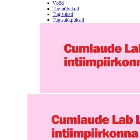
Vööd
Tugipõlvikud
Tugisukad
Tugisukkpüksid