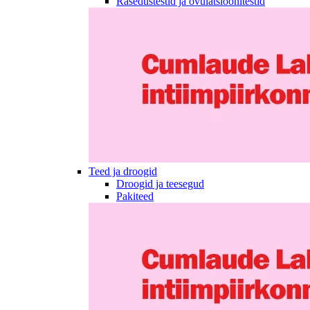
Rasedustestid ja ovulatsioonitestid
Teed ja droogid
Droogid ja teesegud
Pakiteed