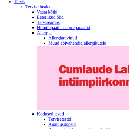
Tervis
Tervise heaks
Vaata kõiki
Eeterlikud õlid
Terviseamps
Homöopaatilised preparaadid
Allergia
Allergiaravimid
Muud abivahendid allergikutele
Kodused testid
Tervisetestid
Analüüsitopsid