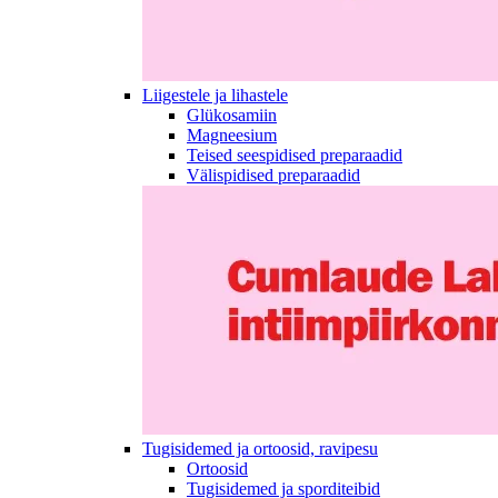
Liigestele ja lihastele
Glükosamiin
Magneesium
Teised seespidised preparaadid
Välispidised preparaadid
Tugisidemed ja ortoosid, ravipesu
Ortoosid
Tugisidemed ja sporditeibid