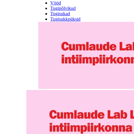
Vööd
Tugipõlvikud
Tugisukad
Tugisukkpüksid