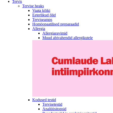
Tervis
Tervise heaks
Vaata kõiki
Eeterlikud õlid
Terviseamps
Homöopaatilised preparaadid
Allergia
Allergiaravimid
Muud abivahendid allergikutele
Kodused testid
Tervisetestid
Analüüsitopsid