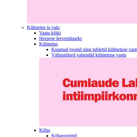
Külmetus ja valu
Vaata kõiki
Herpese leevenduseks
Külmetus
Kuumad joogid ning tabletid külmetuse vast
Välispidised vahendid külmetuse vastu
Köha
Köharavimid