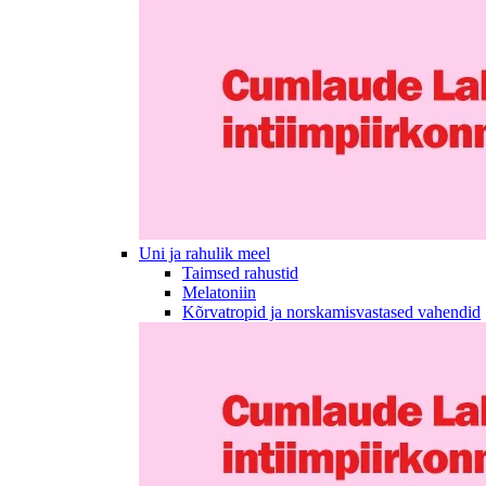
Uni ja rahulik meel
Taimsed rahustid
Melatoniin
Kõrvatropid ja norskamisvastased vahendid