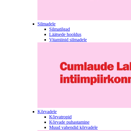
Silmadele
Silmatilgad
Läätsede hooldus
Vitamiinid silmadele
Kõrvadele
Kõrvatropid
Kõrvade puhastamine
Muud vahendid kõrvadele