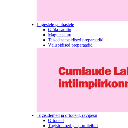
Liigestele ja lihastele
Glükosamiin
Magneesium
Teised seespidised preparaadid
Välispidised preparaadid
Tugisidemed ja ortoosid, ravipesu
Ortoosid
Tugisidemed ja sporditeibid