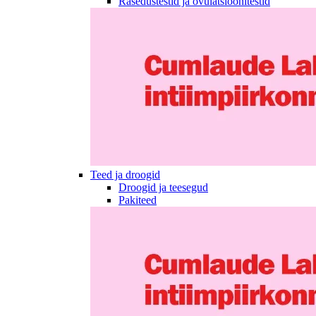
Rasedustestid ja ovulatsioonitestid
Teed ja droogid
Droogid ja teesegud
Pakiteed