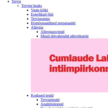
Tervis
Tervise heaks
Vaata kõiki
Eeterlikud õlid
Terviseamps
Homöopaatilised preparaadid
Allergia
Allergiaravimid
Muud abivahendid allergikutele
Kodused testid
Tervisetestid
Analüüsitopsid