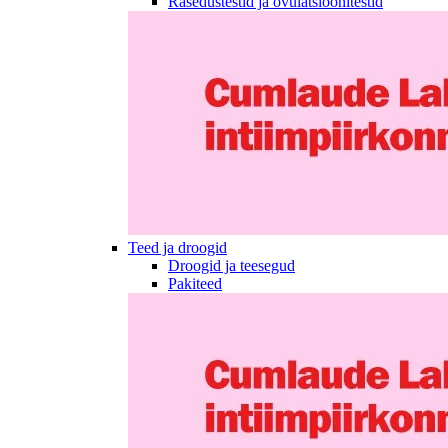
Rasedustestid ja ovulatsioonitestid
Teed ja droogid
Droogid ja teesegud
Pakiteed