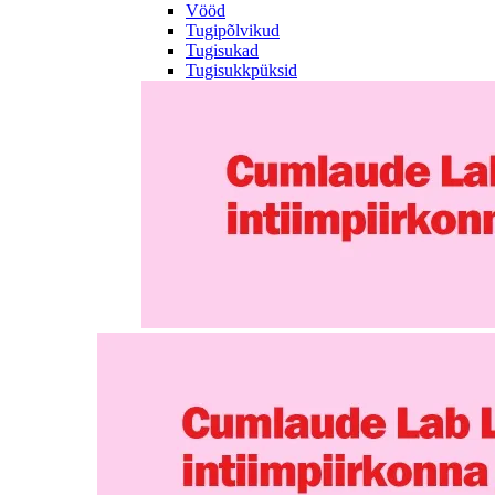
Vööd
Tugipõlvikud
Tugisukad
Tugisukkpüksid