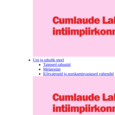
Uni ja rahulik meel
Taimsed rahustid
Melatoniin
Kõrvatropid ja norskamisvastased vahendid