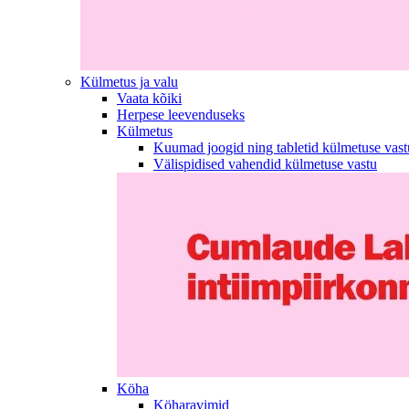
Külmetus ja valu
Vaata kõiki
Herpese leevenduseks
Külmetus
Kuumad joogid ning tabletid külmetuse vast
Välispidised vahendid külmetuse vastu
Köha
Köharavimid