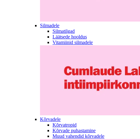
Silmadele
Silmatilgad
Läätsede hooldus
Vitamiinid silmadele
Kõrvadele
Kõrvatropid
Kõrvade puhastamine
Muud vahendid kõrvadele