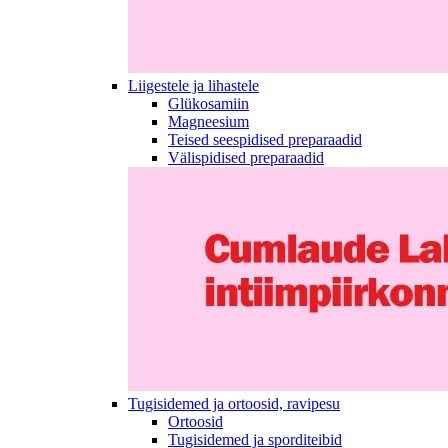
Liigestele ja lihastele
Glükosamiin
Magneesium
Teised seespidised preparaadid
Välispidised preparaadid
Tugisidemed ja ortoosid, ravipesu
Ortoosid
Tugisidemed ja sporditeibid