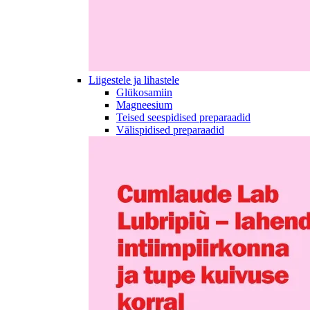
Liigestele ja lihastele
Glükosamiin
Magneesium
Teised seespidised preparaadid
Välispidised preparaadid