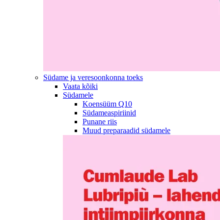
Südame ja veresoonkonna toeks
Vaata kõiki
Südamele
Koensüüm Q10
Südameaspiriinid
Punane riis
Muud preparaadid südamele