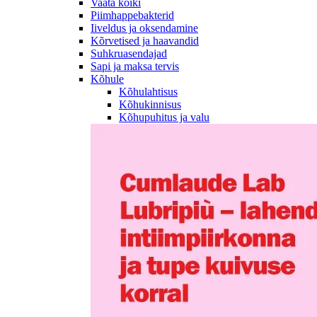
Vaata kõiki
Piimhappebakterid
Iiveldus ja oksendamine
Kõrvetised ja haavandid
Suhkruasendajad
Sapi ja maksa tervis
Kõhule
Kõhulahtisus
Kõhukinnisus
Kõhupuhitus ja valu