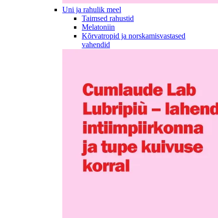
Uni ja rahulik meel
Taimsed rahustid
Melatoniin
Kõrvatropid ja norskamisvastased
vahendid