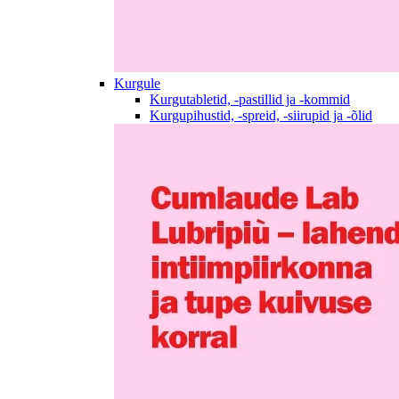
Kurgule
Kurgutabletid, -pastillid ja -kommid
Kurgupihustid, -spreid, -siirupid ja -õlid