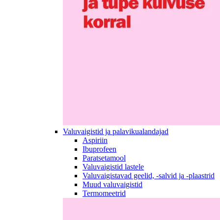
Valuvaigistid ja palavikualandajad
Aspiriin
Ibuprofeen
Paratsetamool
Valuvaigistid lastele
Valuvaigistavad geelid, -salvid ja -plaastrid
Muud valuvaigistid
Termomeetrid