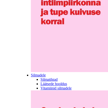
Silmadele
Silmatilgad
Läätsede hooldus
Vitamiinid silmadele