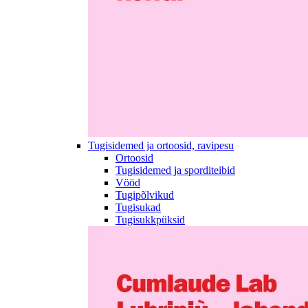
Tugisidemed ja ortoosid, ravipesu
Ortoosid
Tugisidemed ja sporditeibid
Vööd
Tugipõlvikud
Tugisukad
Tugisukkpüksid