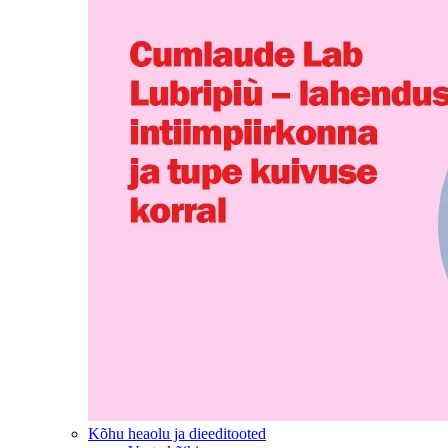
Kõhu heaolu ja dieeditooted