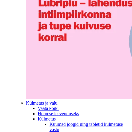
Külmetus ja valu
Vaata kõiki
Herpese leevenduseks
Külmetus
Kuumad joogid ning tabletid külmetuse
vastu