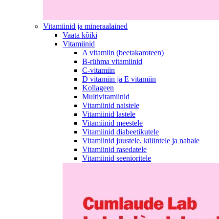
Vitamiinid ja mineraalained
Vaata kõiki
Vitamiinid
A vitamiin (beetakaroteen)
B-rühma vitamiinid
C-vitamiin
D vitamiin ja E vitamiin
Kollageen
Multivitamiinid
Vitamiinid naistele
Vitamiinid lastele
Vitamiinid meestele
Vitamiinid diabeetikutele
Vitamiinid juustele, küüntele ja nahale
Vitamiinid rasedatele
Vitamiinid seenioritele