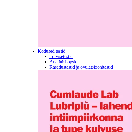
Kodused testid
Tervisetestid
Analüüsitopsid
Rasedustestid ja ovulatsioonitestid