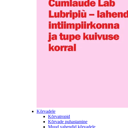
Kõrvadele
Kõrvatropid
Kõrvade puhastamine
Muud vahendid kõrvadele