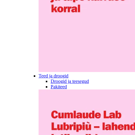
Teed ja droogid
Droogid ja teesegud
Pakiteed