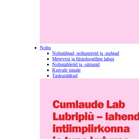
Nohu
Nohutilgad, nohuspreid ja -pulgad
Merevesi ja füsioloogiline lahus
Nohutabletid ja -siirupid
Kuivale ninale
Taskurätikud