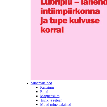
Mineraalained
Kaltsium
Raud
Magneesium
Tsink ja seleen
Muud mineraalained