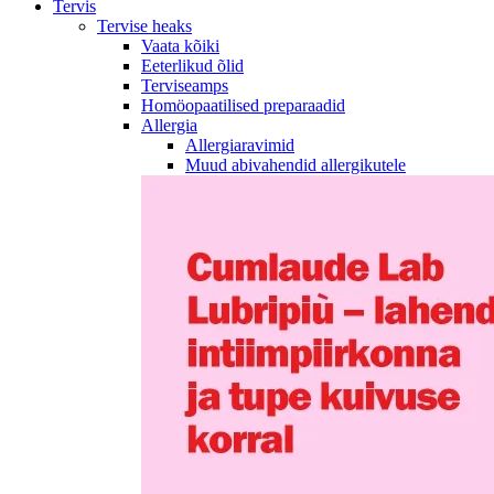
Tervis
Tervise heaks
Vaata kõiki
Eeterlikud õlid
Terviseamps
Homöopaatilised preparaadid
Allergia
Allergiaravimid
Muud abivahendid allergikutele