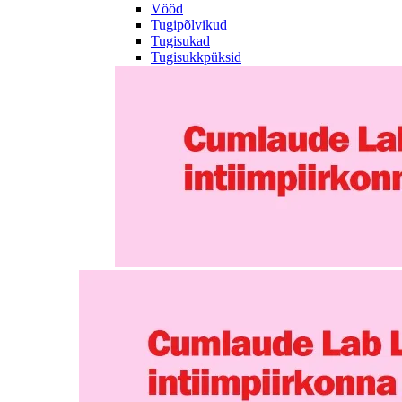
Vööd
Tugipõlvikud
Tugisukad
Tugisukkpüksid