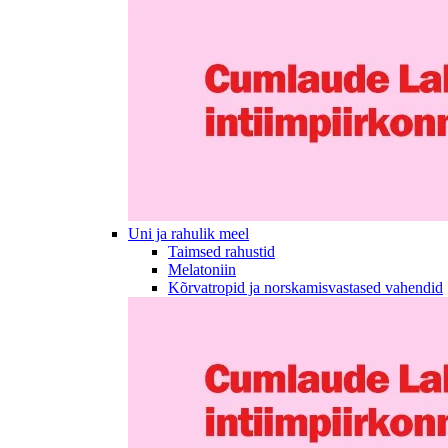
Uni ja rahulik meel
Taimsed rahustid
Melatoniin
Kõrvatropid ja norskamisvastased vahendid