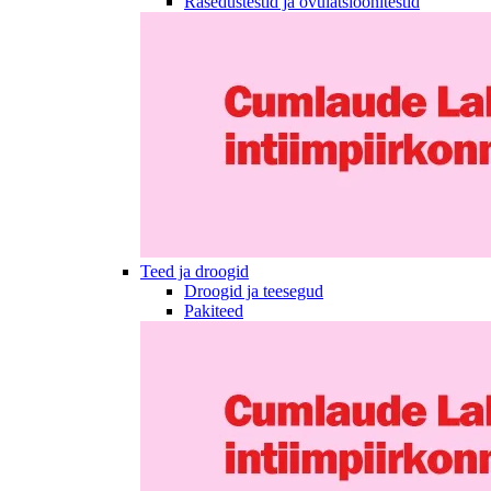
Rasedustestid ja ovulatsioonitestid
Teed ja droogid
Droogid ja teesegud
Pakiteed