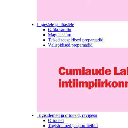
Liigestele ja lihastele
Glükosamiin
Magneesium
Teised seespidised preparaadid
Välispidised preparaadid
Tugisidemed ja ortoosid, ravipesu
Ortoosid
Tugisidemed ja sporditeibid