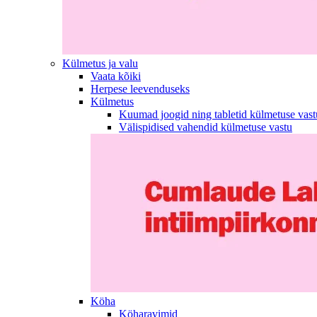
Külmetus ja valu
Vaata kõiki
Herpese leevenduseks
Külmetus
Kuumad joogid ning tabletid külmetuse vast
Välispidised vahendid külmetuse vastu
Köha
Köharavimid