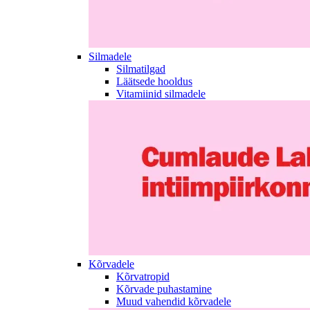
Silmadele
Silmatilgad
Läätsede hooldus
Vitamiinid silmadele
Kõrvadele
Kõrvatropid
Kõrvade puhastamine
Muud vahendid kõrvadele