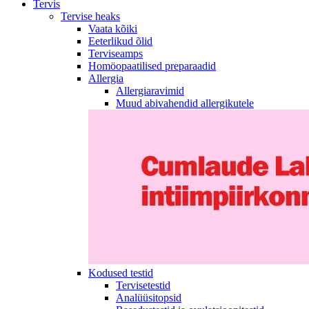
Tervis
Tervise heaks
Vaata kõiki
Eeterlikud õlid
Terviseamps
Homöopaatilised preparaadid
Allergia
Allergiaravimid
Muud abivahendid allergikutele
Kodused testid
Tervisetestid
Analüüsitopsid