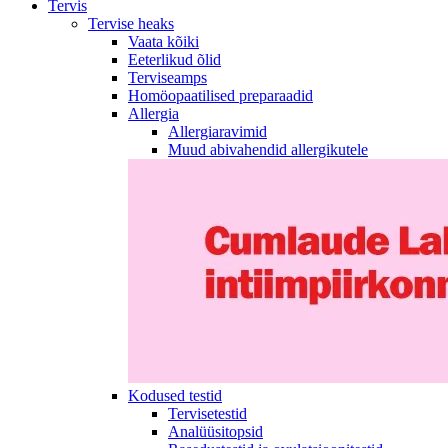
Tervis
Tervise heaks
Vaata kõiki
Eeterlikud õlid
Terviseamps
Homöopaatilised preparaadid
Allergia
Allergiaravimid
Muud abivahendid allergikutele
Kodused testid
Tervisetestid
Analüüsitopsid