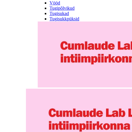
Vööd
Tugipõlvikud
Tugisukad
Tugisukkpüksid