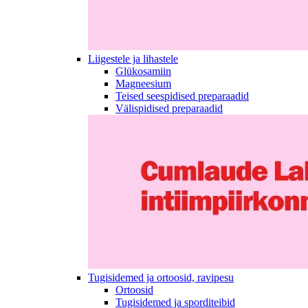
Liigestele ja lihastele
Glükosamiin
Magneesium
Teised seespidised preparaadid
Välispidised preparaadid
Tugisidemed ja ortoosid, ravipesu
Ortoosid
Tugisidemed ja sporditeibid