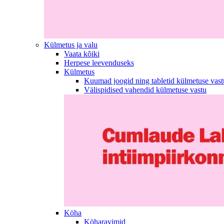
Külmetus ja valu
Vaata kõiki
Herpese leevenduseks
Külmetus
Kuumad joogid ning tabletid külmetuse vast
Välispidised vahendid külmetuse vastu
Köha
Köharavimid