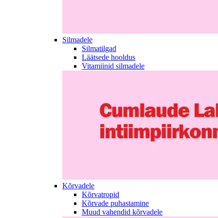
Silmadele
Silmatilgad
Läätsede hooldus
Vitamiinid silmadele
Kõrvadele
Kõrvatropid
Kõrvade puhastamine
Muud vahendid kõrvadele