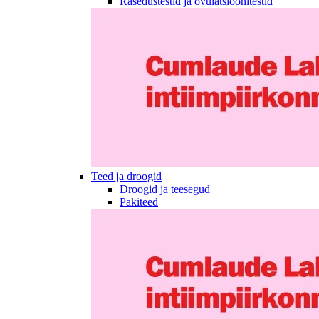
Rasedustestid ja ovulatsioonitestid
Teed ja droogid
Droogid ja teesegud
Pakiteed