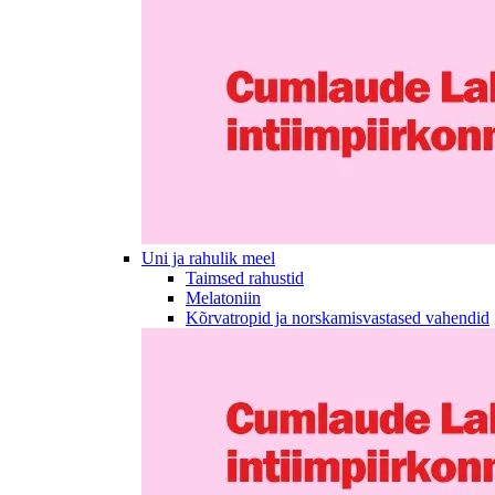
Uni ja rahulik meel
Taimsed rahustid
Melatoniin
Kõrvatropid ja norskamisvastased vahendid