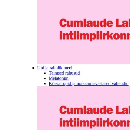
Uni ja rahulik meel
Taimsed rahustid
Melatoniin
Kõrvatropid ja norskamisvastased vahendid