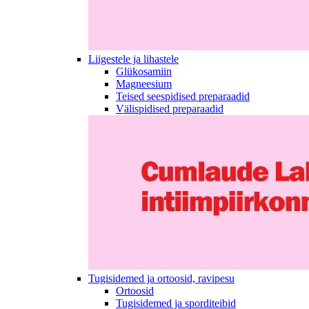
Liigestele ja lihastele
Glükosamiin
Magneesium
Teised seespidised preparaadid
Välispidised preparaadid
Tugisidemed ja ortoosid, ravipesu
Ortoosid
Tugisidemed ja sporditeibid