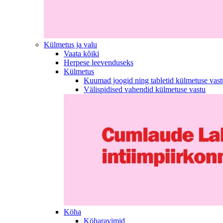
Külmetus ja valu
Vaata kõiki
Herpese leevenduseks
Külmetus
Kuumad joogid ning tabletid külmetuse vast
Välispidised vahendid külmetuse vastu
Köha
Köharavimid