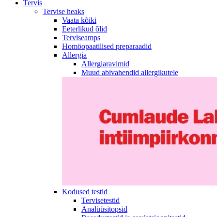
Tervis
Tervise heaks
Vaata kõiki
Eeterlikud õlid
Terviseamps
Homöopaatilised preparaadid
Allergia
Allergiaravimid
Muud abivahendid allergikutele
Kodused testid
Tervisetestid
Analüüsitopsid