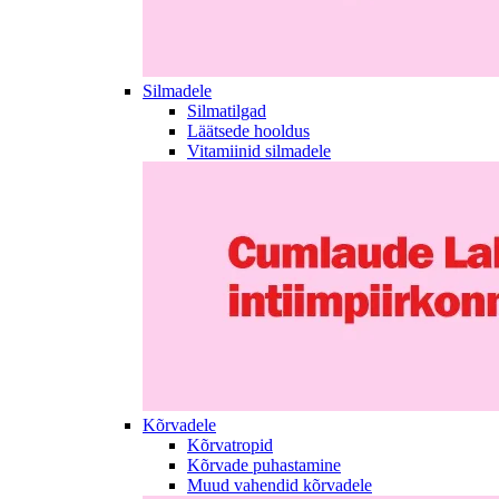
Silmadele
Silmatilgad
Läätsede hooldus
Vitamiinid silmadele
Kõrvadele
Kõrvatropid
Kõrvade puhastamine
Muud vahendid kõrvadele