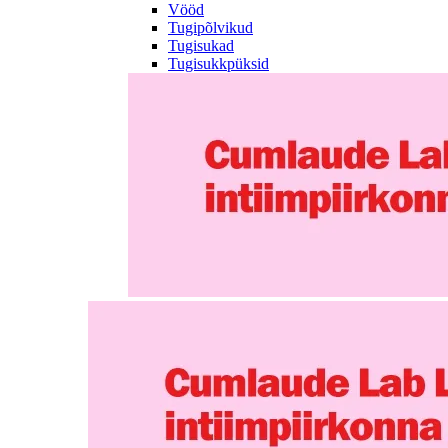
Vööd
Tugipõlvikud
Tugisukad
Tugisukkpüksid