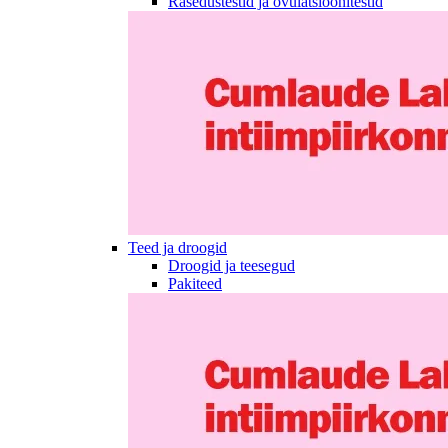
Rasedustestid ja ovulatsioonitestid
Teed ja droogid
Droogid ja teesegud
Pakiteed