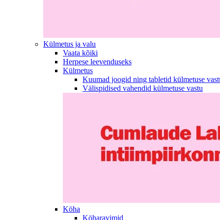
Külmetus ja valu
Vaata kõiki
Herpese leevenduseks
Külmetus
Kuumad joogid ning tabletid külmetuse vast
Välispidised vahendid külmetuse vastu
Köha
Köharavimid