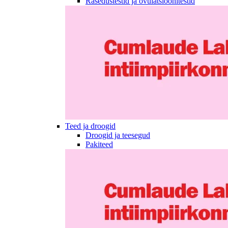
Rasedustestid ja ovulatsioonitestid
Teed ja droogid
Droogid ja teesegud
Pakiteed