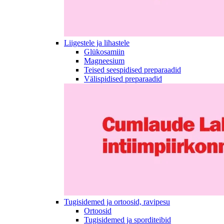
Liigestele ja lihastele
Glükosamiin
Magneesium
Teised seespidised preparaadid
Välispidised preparaadid
Tugisidemed ja ortoosid, ravipesu
Ortoosid
Tugisidemed ja sporditeibid