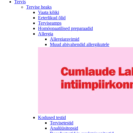
Tervis
Tervise heaks
Vaata kõiki
Eeterlikud õlid
Terviseamps
Homöopaatilised preparaadid
Allergia
Allergiaravimid
Muud abivahendid allergikutele
Kodused testid
Tervisetestid
Analüüsitopsid