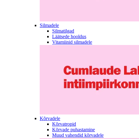
Silmadele
Silmatilgad
Läätsede hooldus
Vitamiinid silmadele
Kõrvadele
Kõrvatropid
Kõrvade puhastamine
Muud vahendid kõrvadele