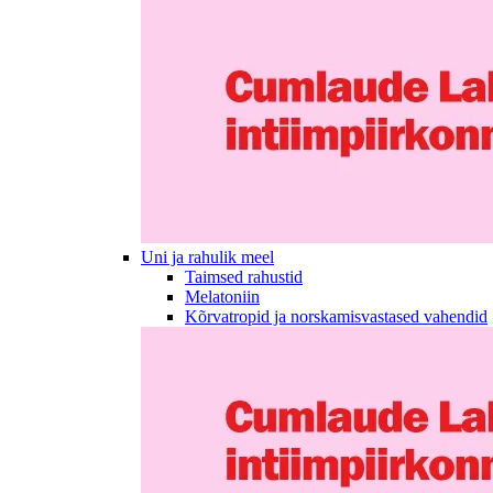
Uni ja rahulik meel
Taimsed rahustid
Melatoniin
Kõrvatropid ja norskamisvastased vahendid