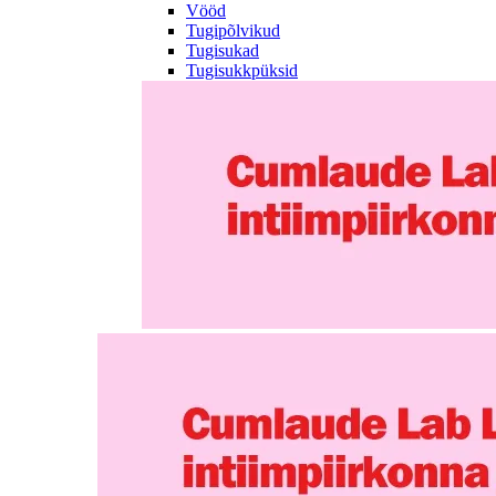
Vööd
Tugipõlvikud
Tugisukad
Tugisukkpüksid