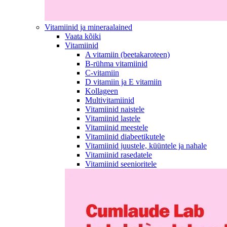
Vitamiinid ja mineraalained
Vaata kõiki
Vitamiinid
A vitamiin (beetakaroteen)
B-rühma vitamiinid
C-vitamiin
D vitamiin ja E vitamiin
Kollageen
Multivitamiinid
Vitamiinid naistele
Vitamiinid lastele
Vitamiinid meestele
Vitamiinid diabeetikutele
Vitamiinid juustele, küüntele ja nahale
Vitamiinid rasedatele
Vitamiinid seenioritele