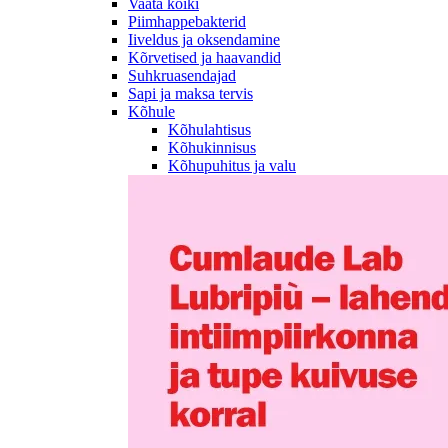
Vaata kõiki
Piimhappebakterid
Iiveldus ja oksendamine
Kõrvetised ja haavandid
Suhkruasendajad
Sapi ja maksa tervis
Kõhule
Kõhulahtisus
Kõhukinnisus
Kõhupuhitus ja valu