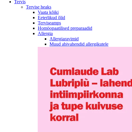
Tervis
Tervise heaks
Vaata kõiki
Eeterlikud õlid
Terviseamps
Homöopaatilised preparaadid
Allergia
Allergiaravimid
Muud abivahendid allergikutele