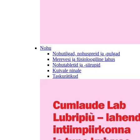
Nohu
Nohutilgad, nohuspreid ja -pulgad
Merevesi ja füsioloogiline lahus
Nohutabletid ja -siirupid
Kuivale ninale
Taskurätikud