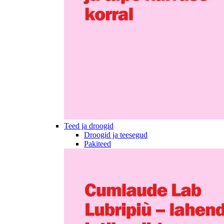
Teed ja droogid
Droogid ja teesegud
Pakiteed