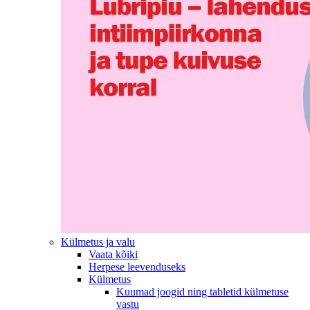
Külmetus ja valu
Vaata kõiki
Herpese leevenduseks
Külmetus
Kuumad joogid ning tabletid külmetuse
vastu