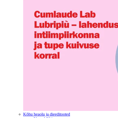
Kõhu heaolu ja dieeditooted