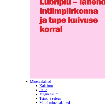
Mineraalained
Kaltsium
Raud
Magneesium
Tsink ja seleen
Muud mineraalained