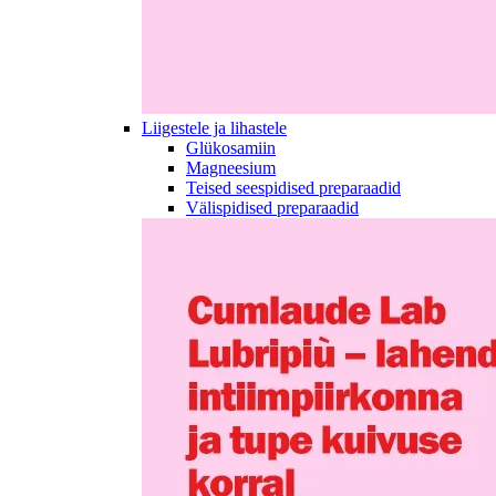
Liigestele ja lihastele
Glükosamiin
Magneesium
Teised seespidised preparaadid
Välispidised preparaadid