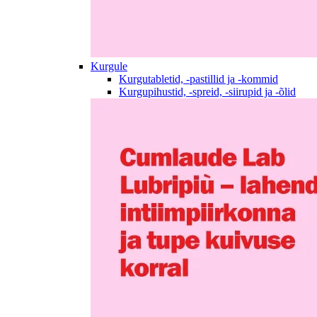
Kurgule
Kurgutabletid, -pastillid ja -kommid
Kurgupihustid, -spreid, -siirupid ja -õlid