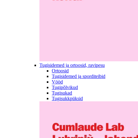
Tugisidemed ja ortoosid, ravipesu
Ortoosid
Tugisidemed ja sporditeibid
Vööd
Tugipõlvikud
Tugisukad
Tugisukkpüksid