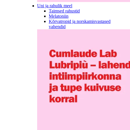
Uni ja rahulik meel
Taimsed rahustid
Melatoniin
Kõrvatropid ja norskamisvastased
vahendid