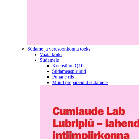
Südame ja veresoonkonna toeks
Vaata kõiki
Südamele
Koensüüm Q10
Südameaspiriinid
Punane riis
Muud preparaadid südamele