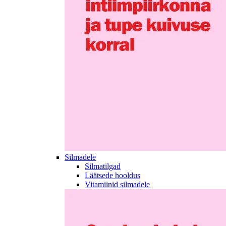
Silmadele
Silmatilgad
Läätsede hooldus
Vitamiinid silmadele