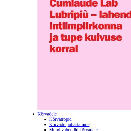
Kõrvadele
Kõrvatropid
Kõrvade puhastamine
Muud vahendid kõrvadele