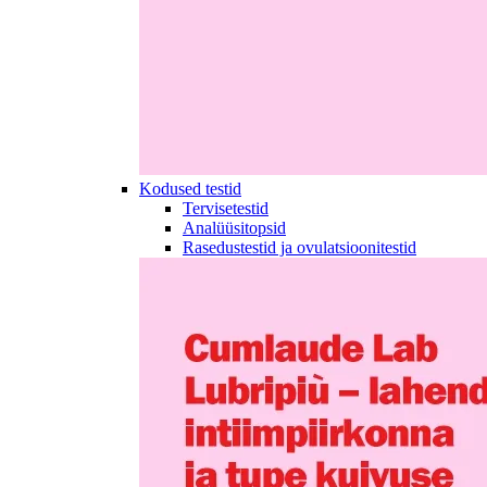
Kodused testid
Tervisetestid
Analüüsitopsid
Rasedustestid ja ovulatsioonitestid