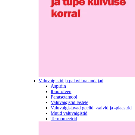
Valuvaigistid ja palavikualandajad
Aspiriin
Ibuprofeen
Paratsetamool
Valuvaigistid lastele
Valuvaigistavad geelid, -salvid ja -plaastrid
Muud valuvaigistid
Termomeetrid