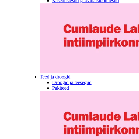
Rasedustestid ja ovulatsioonitestid
Teed ja droogid
Droogid ja teesegud
Pakiteed