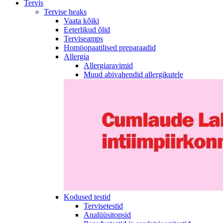
Tervis
Tervise heaks
Vaata kõiki
Eeterlikud õlid
Terviseamps
Homöopaatilised preparaadid
Allergia
Allergiaravimid
Muud abivahendid allergikutele
Kodused testid
Tervisetestid
Analüüsitopsid