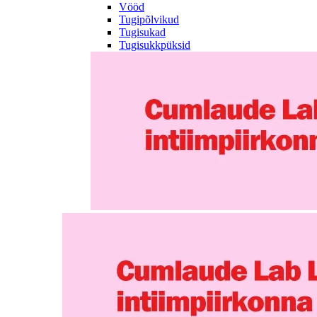
Vööd
Tugipõlvikud
Tugisukad
Tugisukkpüksid