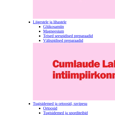
Liigestele ja lihastele
Glükosamiin
Magneesium
Teised seespidised preparaadid
Välispidised preparaadid
Tugisidemed ja ortoosid, ravipesu
Ortoosid
Tugisidemed ja sporditeibid