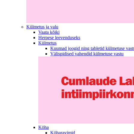
Külmetus ja valu
Vaata kõiki
Herpese leevenduseks
Külmetus
Kuumad joogid ning tabletid külmetuse vast
Välispidised vahendid külmetuse vastu
Köha
Köharavimid