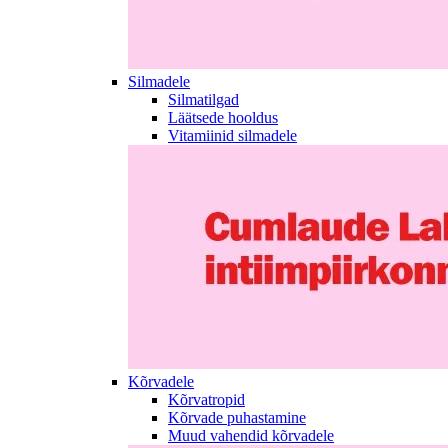
Silmadele
Silmatilgad
Läätsede hooldus
Vitamiinid silmadele
Kõrvadele
Kõrvatropid
Kõrvade puhastamine
Muud vahendid kõrvadele