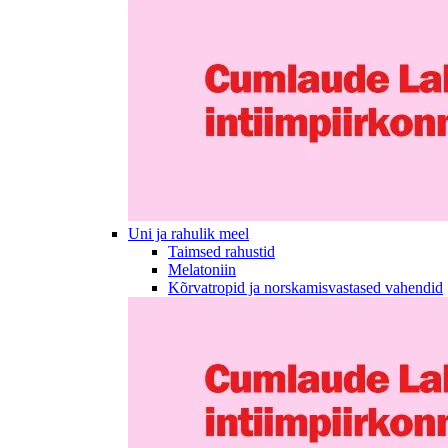
Uni ja rahulik meel
Taimsed rahustid
Melatoniin
Kõrvatropid ja norskamisvastased vahendid